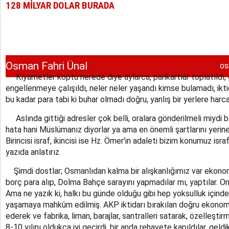
128 MİLYAR DOLAR BURADA
Osman Fahri Ünal
os
Kıyametler koptu nerede diye aylarca, pankartlar toplatıldı, 
engellenmeye çalışıldı, neler neler yaşandı kimse bulamadı, ikt
bu kadar para tabi ki buhar olmadı doğru, yanlış bir yerlere harca
Aslında gittiği adresler çok belli, oralara gönderilmeli miydi 
hata hani Müslümanız diyorlar ya ama en önemli şartlarını yerine
Birincisi israf, ikincisi ise Hz. Ömer’in adaleti bizim konumuz isr
yazıda anlatırız.
Şimdi dostlar; Osmanlıdan kalma bir alışkanlığımız var ekonom
borç para alıp, Dolma Bahçe sarayını yapmadılar mı, yaptılar. On
Ama ne yazık ki, halkı bu günde olduğu gibi hep yoksulluk içind
yaşamaya mahkûm edilmiş. AKP iktidarı bırakılan doğru ekonom
ederek ve fabrika, liman, barajlar, santralleri satarak, özelleştir
8-10 yılını oldukça iyi geçirdi, bir anda rehavete kapıldılar, geldi