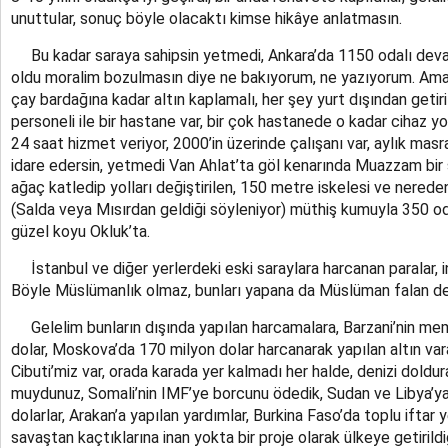
unuttular, sonuç böyle olacaktı kimse hikâye anlatmasın.
Bu kadar saraya sahipsin yetmedi, Ankara’da 1150 odalı devas
oldu moralim bozulmasın diye ne bakıyorum, ne yazıyorum. Ama,
çay bardağına kadar altın kaplamalı, her şey yurt dışından getiri
personeli ile bir hastane var, bir çok hastanede o kadar cihaz y
24 saat hizmet veriyor, 2000’in üzerinde çalışanı var, aylık masra
idare edersin, yetmedi Van Ahlat’ta göl kenarında Muazzam bir 
ağaç katledip yolları değiştirilen, 150 metre iskelesi ve nereden
(Salda veya Mısırdan geldiği söyleniyor) müthiş kumuyla 350 oda
güzel koyu Okluk’ta.
İstanbul ve diğer yerlerdeki eski saraylara harcanan paralar, ina
Böyle Müslümanlık olmaz, bunları yapana da Müslüman falan d
Gelelim bunların dışında yapılan harcamalara, Barzani’nin memurl
dolar, Moskova’da 170 milyon dolar harcanarak yapılan altın varak
Cibuti’miz var, orada karada yer kalmadı her halde, denizi doldur
muydunuz, Somali’nin IMF’ye borcunu ödedik, Sudan ve Libya’ya
dolarlar, Arakan’a yapılan yardımlar, Burkina Faso’da toplu iftar 
savaştan kaçtıklarına inan yokta bir proje olarak ülkeye getirild