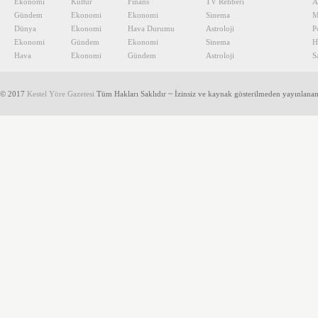
Ekonomi
Kültür
Finans
TV Rehberi
A
Gündem
Ekonomi
Ekonomi
Sinema
M
Dünya
Ekonomi
Hava Durumu
Astroloji
P
Ekonomi
Gündem
Ekonomi
Sinema
H
Hava
Ekonomi
Gündem
Astroloji
S
© 2017
Kestel Yöre Gazetesi
Tüm Hakları Saklıdır ~ İzinsiz ve kaynak gösterilmeden yayınlana