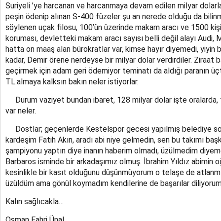
Suriyeli ’ye harcanan ve harcanmaya devam edilen milyar dolarlar
peşin ödenip alınan S-400 füzeler şu an nerede olduğu da bilin
söylenen uçak filosu, 100’ün üzerinde makam aracı ve 1500 kiş
koruması, devletteki makam aracı sayısı belli değil alayı Audi
hatta on maaş alan bürokratlar var, kimse hayır diyemedi, yiyin 
kadar, Demir örene nerdeyse bir milyar dolar verdirdiler. Ziraa
geçirmek için adam geri ödemiyor teminatı da aldığı paranın üçte 
TL.almaya kalksın bakın neler istiyorlar.
Durum vaziyet bundan ibaret, 128 milyar dolar işte oralarda, 
var neler.
Dostlar; geçenlerde Kestelspor gecesi yapılmış belediye so
kardeşim Fatih Akın, aradı abi niye gelmedin, sen bu takımı ba
şampiyonu yaptın diye inanın haberim olmadı, üzülmedim diyem
Barbaros isminde bir arkadaşımız olmuş. İbrahim Yıldız abimin 
kesinlikle bir kasıt olduğunu düşünmüyorum o telaşe de atlanmış 
üzüldüm ama gönül koymadım kendilerine de başarılar diliyorum
Kalın sağlıcakla…
Osman Fahri Ünal