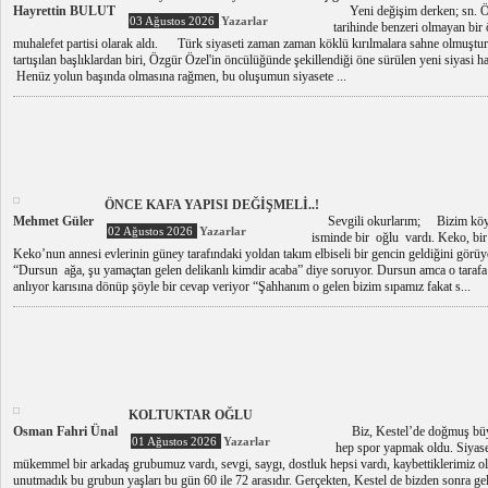
Hayrettin BULUT
Yeni değişim derken; sn. Özg
03 Ağustos 2026
Yazarlar
tarihinde benzeri olmayan bir 
muhalefet partisi olarak aldı. Türk siyaseti zaman zaman köklü kırılmalara sahne olmuştu
tartışılan başlıklardan biri, Özgür Özel'in öncülüğünde şekillendiği öne sürülen yeni siyasi har
Henüz yolun başında olmasına rağmen, bu oluşumun siyasete ...
ÖNCE KAFA YAPISI DEĞİŞMELİ..!
Mehmet Güler
Sevgili okurlarım; Bizim köyl
02 Ağustos 2026
Yazarlar
isminde bir oğlu vardı. Keko, bir
Keko’nun annesi evlerinin güney tarafındaki yoldan takım elbiseli bir gencin geldiğini görü
“Dursun ağa, şu yamaçtan gelen delikanlı kimdir acaba” diye soruyor. Dursun amca o taraf
anlıyor karısına dönüp şöyle bir cevap veriyor “Şahhanım o gelen bizim sıpamız fakat s...
KOLTUKTAR OĞLU
Osman Fahri Ünal
Biz, Kestel’de doğmuş büyü
01 Ağustos 2026
Yazarlar
hep spor yapmak oldu. Siyase
mükemmel bir arkadaş grubumuz vardı, sevgi, saygı, dostluk hepsi vardı, kaybettiklerimiz old
unutmadık bu grubun yaşları bu gün 60 ile 72 arasıdır. Gerçekten, Kestel de bizden sonra gel