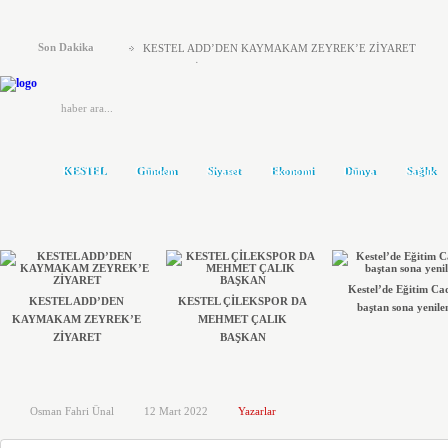
Son Dakika
KESTEL ADD’DEN KAYMAKAM ZEYREK’E ZİYARET
KESTEL ÇİLEKSPOR DA MEHMET ÇALIK BAŞKAN
Kestel’de Eğitim Caddesi baştan sona yenilendi
Türkiye Yeni Bir siyasi Dönemin Eşiğinde
ÖNCE KAFA YAPISI DEĞİŞMELİ..!
KOLTUKTAR OĞLU
HAKETMEYENLER KOLTUKTA..!
KESTEL
Gündem
Siyaset
Ekonomi
Dünya
Sağlık
Karacabey ve Mustafakemalpaşa’da yollar yenileniyor
Kestel’in Yetiştirdiği Gümrük Müşavirleri
MHP’DE AHMET ERASLAN GÜVEN TAZELEDİ
Kestel’de Eğitim Ca
KESTEL ADD’DEN
KESTEL ÇİLEKSPOR DA
baştan sona yenile
KAYMAKAM ZEYREK’E
MEHMET ÇALIK
ZİYARET
BAŞKAN
Osman Fahri Ünal
12 Mart 2022
Yazarlar