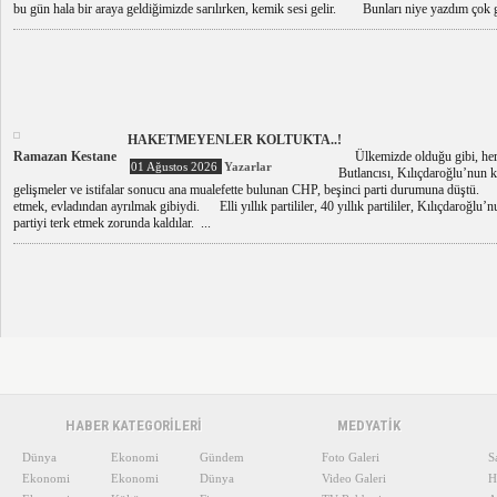
bu gün hala bir araya geldiğimizde sarılırken, kemik sesi gelir. Bunları niye yazdım çok g
HAKETMEYENLER KOLTUKTA..!
Ramazan Kestane
Ülkemizde olduğu gibi, her 
01 Ağustos 2026
Yazarlar
Butlancısı, Kılıçdaroğlu’nun 
gelişmeler ve istifalar sonucu ana mualefette bulunan CHP, beşinci parti durumuna düştü. K
etmek, evladından ayrılmak gibiydi. Elli yıllık partililer, 40 yıllık partililer, Kılıçdaroğlu
partiyi terk etmek zorunda kaldılar. ...
HABER KATEGORİLERİ
MEDYATİK
Dünya
Ekonomi
Gündem
Foto Galeri
S
Ekonomi
Ekonomi
Dünya
Video Galeri
H