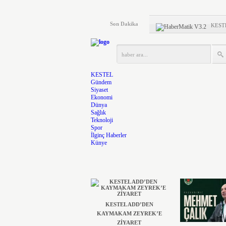
KEST
Son Dakika
KEST
Kestel
Türkiy
KESTEL
ÖNCE 
Gündem
Siyaset
KOLT
Ekonomi
Dünya
Sağlık
HAKE
Teknoloji
Spor
Karaca
İlginç Haberler
Künye
Kestel
MHP’
KESTEL ADD’DEN
KAYMAKAM ZEYREK’E
ZİYARET