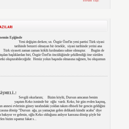
AZILARI
önemin Eşiğinde
Yeni değişim derken; sn. Özgür Özel'in yeni partisi Türk siyasi
tarihinde benzeri olmayan bir örnekle, siyasi tarihinde yerini ana
dı. Türk siyaseti zaman zaman köklü kırılmalara sahne olmuştur. Bugün de
rtışılan başlıklardan biri, Özgür Özel'in öncülüğünde şekillendiği öne sürülen
ir etki oluşturabileceğidir. Henüz yolun başında olmasına rağmen, bu oluşumun
İŞMELİ..!
Sevgili okurlarım; Bizim köylü, Dursun amcanın benim
yaşıtım Keko isminde bir oğlu vardı. Keko, bir gün evden kaçmış,
 annesi evlerinin güney tarafındaki yoldan takım elbiseli bir gencin geldiğini
ocasına dönüp “Dursun ağa, şu yamaçtan gelen delikanlı kimdir acaba” diye
a bakıyor ve gelenin, oğlu Keko olduğunu anlıyor karısına dönüp şöyle bir
en bizim sıpamız fakat s...