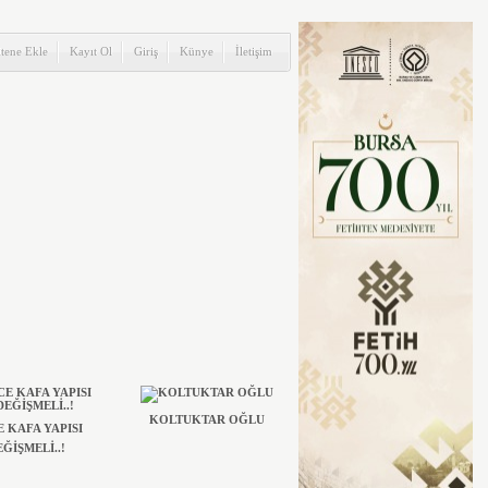
itene Ekle
Kayıt Ol
Giriş
Künye
İletişim
KOLTUKTAR OĞLU
 KAFA YAPISI
ĞİŞMELİ..!