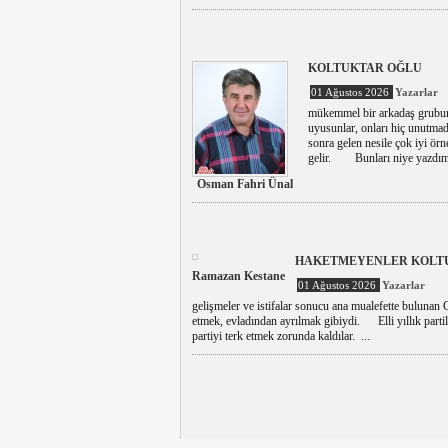
KOLTUKTAR OĞLU
01 Ağustos 2026
Yazarlar
mükemmel bir arkadaş grubumuz
uyusunlar, onları hiç unutmad
sonra gelen nesile çok iyi örn
gelir. Bunları niye yazdım 
Osman Fahri Ünal
HAKETMEYENLER KOLTU
Ramazan Kestane
01 Ağustos 2026
Yazarlar
gelişmeler ve istifalar sonucu ana mualefette bulunan
etmek, evladından ayrılmak gibiydi. Elli yıllık partili
partiyi terk etmek zorunda kaldılar. ...