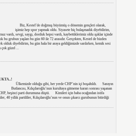
Biz, Kestel’de doğmuş büyümüş o dönemin gençleri olarak,
işimiz hep spor yapmak oldu. Siyasete hiç bulaşmadık diyebilirim,
 vardı, sevgi, saygı, dostluk hepsi vardı, kaybettiklerimiz oldu ışıklar içinde
ık bu grubun yaşları bu gün 60 ile 72 arasıdır. Gerçekten, Kestel de bizden
ek olduk diyebilirim, bu gün hala bir araya geldiğimizde sarılırken, kemik sesi
çok güzel ...
KTA..!
Ülkemizde olduğu gibi, her yerde CHP’nin içi boşaltıldı. Sarayın
Butlancısı, Kılıçdaroğlu’nun kurultaya gitmeme kararı sonrası yaşanan
 CHP, beşinci parti durumuna düştü. Kimileri için baba ocağından istifa
ler, 40 yıllık partililer, Kılıçdaroğlu’nun ve onun çıkarcı gurubunun bitirdiği