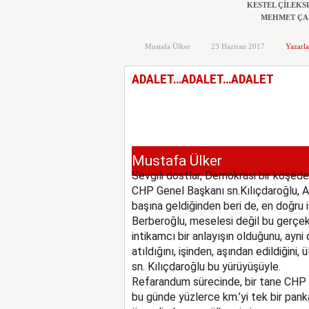
KESTEL ÇİLEKS
MEHMET ÇA
BAŞKAN
Mustafa Ülker
23 Haziran 2017
Yazarla
ADALET…ADALET…ADALET
Mustafa Ülker
Sevgili dostlar, Demokrasi bir köşede
CHP Genel Başkanı sn.Kılıçdaroğlu, A
başına geldiğinden beri de, en doğru 
Berberoğlu, meselesi değil bu gerçek
intikamcı bir anlayışın olduğunu, ayni
atıldığını, işinden, aşından edildiğin
sn. Kılıçdaroğlu bu yürüyüşüyle.
Refarandum sürecinde, bir tane CHP bay
bu günde yüzlerce km.’yi tek bir pan