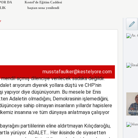
POR DA
Kestel’de Eğitim Caddesi
LIK
baştan sona yenilendi
r
Ali 
Av. Ca
İbrahim
musstafaulker@kestelyore.com
 mendil açmış dilenciye verilecek sadaka değildir.
dalet arıyorum diyerek yollara düştü ve CHP’nin
işi yapıyor diye düşünüyorum. Bu mesele bir Enis
ten Adaletin olmadığını, Demokrasinin işlemediğini,
 düşünceye sahip olmayan insanların yıllardır hapislere
i, ülkemiz insanına ve tüm dünyaya anlatmaya çalışıyor
Mehmet
Mustaf
rağını partililerinin eline aldırtmayan Kılıçdaroğlu,
kartla yürüyor. ADALET… Her ikisinde de siyasetten