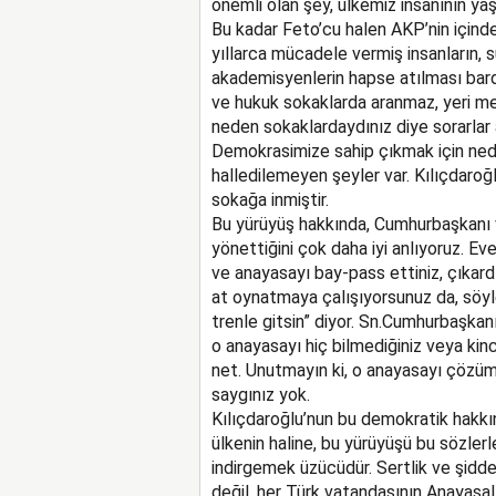
önemli olan şey, ülkemiz insanının yaş
Bu kadar Feto’cu halen AKP’nin içinde 
yıllarca mücadele vermiş insanların, su
akademisyenlerin hapse atılması bard
ve hukuk sokaklarda aranmaz, yeri mec
neden sokaklardaydınız diye sorarlar
Demokrasimize sahip çıkmak için ned
halledilemeyen şeyler var. Kılıçdaroğ
sokağa inmiştir.
Bu yürüyüş hakkında, Cumhurbaşkanı v
yönettiğini çok daha iyi anlıyoruz. Ev
ve anayasayı bay-pass ettiniz, çıkard
at oynatmaya çalışıyorsunuz da, söyledi
trenle gitsin” diyor. Sn.Cumhurbaşkanı i
o anayasayı hiç bilmediğiniz veya kinc
net. Unutmayın ki, o anayasayı çözümü
saygınız yok.
Kılıçdaroğlu’nun bu demokratik hakkını
ülkenin haline, bu yürüyüşü bu sözler
indirgemek üzücüdür. Sertlik ve şidd
değil, her Türk vatandaşının Anayasal 