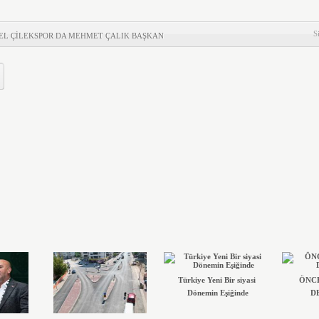
EL ADD’DEN KAYMAKAM ZEYREK’E ZİYARET
S
EL ÇİLEKSPOR DA MEHMET ÇALIK BAŞKAN
’de Eğitim Caddesi baştan sona yenilendi
e Yeni Bir siyasi Dönemin Eşiğinde
KAFA YAPISI DEĞİŞMELİ..!
UKTAR OĞLU
TMEYENLER KOLTUKTA..!
bey ve Mustafakemalpaşa’da yollar yenileniyor
’in Yetiştirdiği Gümrük Müşavirleri
DE AHMET ERASLAN GÜVEN TAZELEDİ
Türkiye Yeni Bir siyasi
ÖNCE
Dönemin Eşiğinde
DE