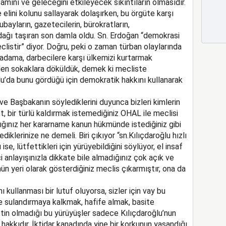
amını ve geleceğini etkileyecek sıkıntıların olmasıdır.
elini kolunu sallayarak dolaşırken, bu örgüte karşı
bayların, gazetecilerin, bürokratların,
ağı taşıran son damla oldu. Sn. Erdoğan “demokrasi
listir” diyor. Doğru, peki o zaman türban olaylarında
Osman
 adama, darbecilere karşı ülkemizi kurtarmak
Ün
en sokaklara döküldük, demek ki mecliste
Ram
Kes
lu’da bunu gördüğü için demokratik hakkını kullanarak
HAKE
Ülkem
CHP’ni
e Başbakanın söylediklerini duyunca bizleri kimlerin
et, bir türlü kaldırmak istemediğiniz OHAL ile meclisi
ığınız her kararname kanun hükmünde istediğiniz gibi
klerinize ne demeli. Biri çıkıyor “sn.Kılıçdaroğlu hızlı
se, lütfettikleri için yürüyebildiğini söylüyor, el insaf
i anlayışınızla dikkate bile almadığınız çok açık ve
n yeri olarak gösterdiğiniz meclis çıkarmıştır, ona da
 kullanması bir lutuf oluyorsa, sizler için vay bu
le sulandırmaya kalkmak, hafife almak, basite
etin olmadığı bu yürüyüşler sadece Kılıçdaroğlu’nun
hakkıdır. İktidar kanadında yine bir korkunun yaşandığı