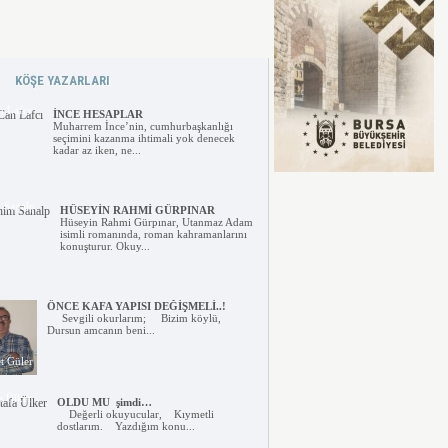
Stresin yararları
Günlük hayatımızda yaşanan her şey strese
yol açabiliyor, belirli orandaki stres de
kişisel...
Özgür
KÖŞE YAZARLARI
n Lafcı
İNCE HESAPLAR
Muharrem İnce’nin, cumhurbaşkanlığı
seçimini kazanma ihtimali yok denecek
kadar az iken, ne...
 Sanalp
HÜSEYİN RAHMİ GÜRPINAR
Hüseyin Rahmi Gürpınar, Utanmaz Adam
isimli romanında, roman kahramanlarını
konuşturur. Okuy...
ÖNCE KAFA YAPISI DEĞİŞMELİ..!
Sevgili okurlarım; Bizim köylü,
Dursun amcanın beni...
 Güler
a Ülker
OLDU MU şimdi…
Değerli okuyucular, Kıymetli
dostlarım. Yazdığım konu...