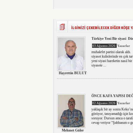
İLGİNİZİ ÇEKEBİLECEK DİĞER KÖŞE Y
Türkiye Yeni Bir siyasi D
03 Ağustos 2026
Yazarlar
muhalefet partisi olarak al
siyaset kulislerinde en çok ta
yeni siyasi hareketin nasıl b
siyasete ...
Hayrettin BULUT
ÖNCE KAFA YAPISI DEĞ
02 Ağustos 2026
Yazarlar
yaklaşık bir ay sonra Keko’nun
görüyor, tanıyamadığı için k
soruyor. Dursun amca o taraf
cevap veriyor “Şahhanım o gel
Mehmet Güler