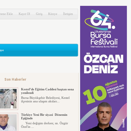
‘Mekke Anlaşması’ Güvenlik değil,
itene Ekle
Kayıt Ol
Giriş
Künye
İletişim
savaş getirir!
AKP iktidarının imza attığı ‘Mekke
Ortak Savunma Anlaşması’na il...
KESTEL ADD’DEN KAYMAKAM
ZEYREK’E ZİYARET
Atatürkçü Düşünce Derneği Kestel
ye
Şubesi...
KESTEL ÇİLEKSPOR DA MEHMET
ÇALIK BAŞKAN
Kestel Çilekspor’un olağanüstü
kongresi...
Son Haberler
Kestel’de Eğitim Caddesi baştan sona
yenilendi
Bursa Büyükşehir Belediyesi, Kestel
ilçesinin ana ulaşım aksları...
Türkiye Yeni Bir siyasi Dönemin
Eşiğinde
Yeni değişim derken; sn. Özgür
Özel'in ...