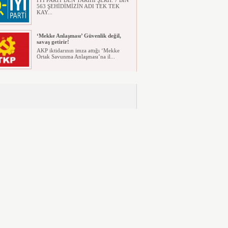
İYİ PARTİ’DEN TARİHİ ŞERH: 7 BİN
563 ŞEHİDİMİZİN ADI TEK TEK
KAY...
‘Mekke Anlaşması’ Güvenlik değil,
savaş getirir!
AKP iktidarının imza attığı ‘Mekke
Ortak Savunma Anlaşması’na il...