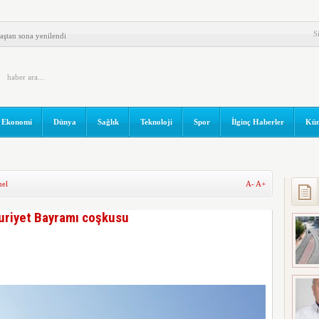
A MEHMET ÇALIK BAŞKAN
S
aştan sona yenilendi
önemin Eşiğinde
ŞMELİ..!
Ekonomi
Dünya
Sağlık
Teknoloji
Spor
İlginç Haberler
Kün
UKTA..!
paşa’da yollar yenileniyor
el
A-
A+
uriyet Bayramı coşkusu