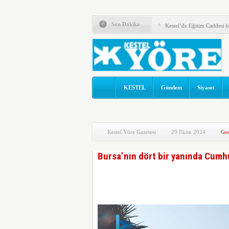
KESTEL ÇİLEKSPOR D
Son Dakika
Kestel’de Eğitim Caddesi b
Türkiye Yeni Bir siyasi D
ÖNCE KAFA YAPISI DEĞİ
KOLTUKTAR OĞLU
KESTEL
Gündem
Siyaset
HAKETMEYENLER KOLT
Karacabey ve Mustafakemal
Kestel Yöre Gazetesi
29 Ekim 2024
Gen
Bursa’nın dört bir yanında Cumh