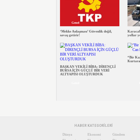
Genel
‘Mekke Anlaşması’ Güvenlik değil,
Karacab
savaş getirir!
yollar y
“Bir Ka
Kurtara
BAŞKAN VEKİLİ BİBA: DİRENÇLİ
BURSA İÇİN GÜÇLÜ BİR VERİ
ALTYAPISI OLUŞTURDUK
Genel
HABER KATEGORİLERİ
Dünya
Ekonomi
Gündem