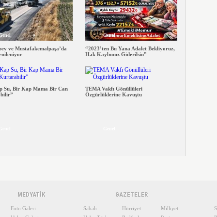
Genel
Genel
ey ve Mustafakemalpaşa’da
“2023’ten Bu Yana Adalet Bekliyoruz,
enileniyor
Hak Kaybımız Giderilsin”
p Su, Bir Kap Mama Bir Can
TEMA Vakfı Gönüllüleri
bilir”
Özgürlüklerine Kavuştu
Genel
Genel
MEDYATİK
GAZETELER
Foto Galeri
Sabah
Hürriyet
Milliyet
S