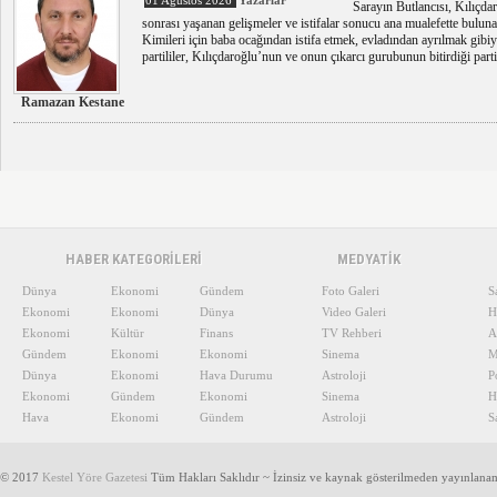
01 Ağustos 2026
Yazarlar
Sarayın Butlancısı, Kılıçda
sonrası yaşanan gelişmeler ve istifalar sonucu ana mualefette bu
Kimileri için baba ocağından istifa etmek, evladından ayrılmak gibiydi
partililer, Kılıçdaroğlu’nun ve onun çıkarcı gurubunun bitirdiği parti
Ramazan Kestane
HABER KATEGORİLERİ
MEDYATİK
Dünya
Ekonomi
Gündem
Foto Galeri
S
Ekonomi
Ekonomi
Dünya
Video Galeri
H
Ekonomi
Kültür
Finans
TV Rehberi
A
Gündem
Ekonomi
Ekonomi
Sinema
M
Dünya
Ekonomi
Hava Durumu
Astroloji
P
Ekonomi
Gündem
Ekonomi
Sinema
H
Hava
Ekonomi
Gündem
Astroloji
S
© 2017
Kestel Yöre Gazetesi
Tüm Hakları Saklıdır ~ İzinsiz ve kaynak gösterilmeden yayınlana