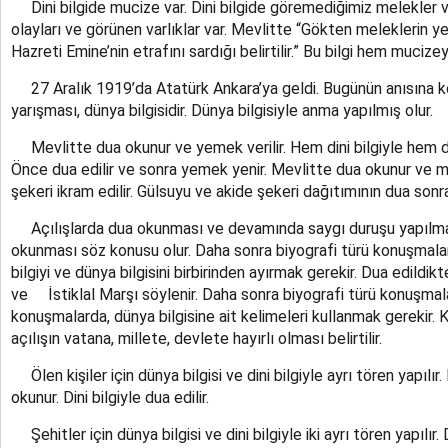
Dini bilgide mucize var. Dini bilgide göremediğimiz melekler v
olayları ve görünen varlıklar var. Mevlitte “Gökten meleklerin yere 
Hazreti Emine’nin etrafını sardığı belirtilir.” Bu bilgi hem muciz
27 Aralık 1919’da Atatürk Ankara’ya geldi. Bugünün anısına koş
yarışması, dünya bilgisidir. Dünya bilgisiyle anma yapılmış olur.
Mevlitte dua okunur ve yemek verilir. Hem dini bilgiyle hem dün
Önce dua edilir ve sonra yemek yenir. Mevlitte dua okunur ve m
şekeri ikram edilir. Gülsuyu ve akide şekeri dağıtımının dua sonr
Açılışlarda dua okunması ve devamında saygı duruşu yapılmas
okunması söz konusu olur. Daha sonra biyografi türü konuşmalar y
bilgiyi ve dünya bilgisini birbirinden ayırmak gerekir. Dua edildik
ve İstiklal Marşı söylenir. Daha sonra biyografi türü konuşmalar
konuşmalarda, dünya bilgisine ait kelimeleri kullanmak gerekir. 
açılışın vatana, millete, devlete hayırlı olması belirtilir.
Ölen kişiler için dünya bilgisi ve dini bilgiyle ayrı tören yapılır.
okunur. Dini bilgiyle dua edilir.
Şehitler için dünya bilgisi ve dini bilgiyle iki ayrı tören yapılır