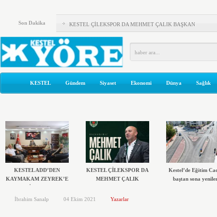
KESTEL ADD’DEN KAYMAKAM ZEYREK’E ZİYARET
Son Dakika
KESTEL ÇİLEKSPOR DA MEHMET ÇALIK BAŞKAN
Kestel’de Eğitim Caddesi baştan sona yenilendi
Türkiye Yeni Bir siyasi Dönemin Eşiğinde
ÖNCE KAFA YAPISI DEĞİŞMELİ..!
KESTEL
Gündem
Siyaset
Ekonomi
Dünya
Sağlık
KOLTUKTAR OĞLU
HAKETMEYENLER KOLTUKTA..!
Karacabey ve Mustafakemalpaşa’da yollar yenileniyor
Kestel’in Yetiştirdiği Gümrük Müşavirleri
MHP’DE AHMET ERASLAN GÜVEN TAZELEDİ
KESTEL ADD’DEN
KESTEL ÇİLEKSPOR DA
Kestel’de Eğitim Ca
KAYMAKAM ZEYREK’E
MEHMET ÇALIK
baştan sona yenile
ZİYARET
BAŞKAN
İbrahim Sanalp
04 Ekim 2021
Yazarlar