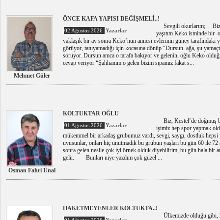
ÖNCE KAFA YAPISI DEĞİŞMELİ..!
Sevgili okurlarım; Bizi
02 Ağustos 2026
Yazarlar
yaşıtım Keko isminde bir o
yaklaşık bir ay sonra Keko’nun annesi evlerinin güney tarafındaki yo
görüyor, tanıyamadığı için kocasına dönüp “Dursun ağa, şu yamaçta
soruyor. Dursun amca o tarafa bakıyor ve gelenin, oğlu Keko olduğ
cevap veriyor “Şahhanım o gelen bizim sıpamız fakat s...
Mehmet Güler
KOLTUKTAR OĞLU
Biz, Kestel’de doğmuş bü
01 Ağustos 2026
Yazarlar
işimiz hep spor yapmak oldu
mükemmel bir arkadaş grubumuz vardı, sevgi, saygı, dostluk hepsi va
uyusunlar, onları hiç unutmadık bu grubun yaşları bu gün 60 ile 72 
sonra gelen nesile çok iyi örnek olduk diyebilirim, bu gün hala bir a
gelir. Bunları niye yazdım çok güzel ...
Osman Fahri Ünal
HAKETMEYENLER KOLTUKTA..!
Ülkemizde olduğu gibi, h