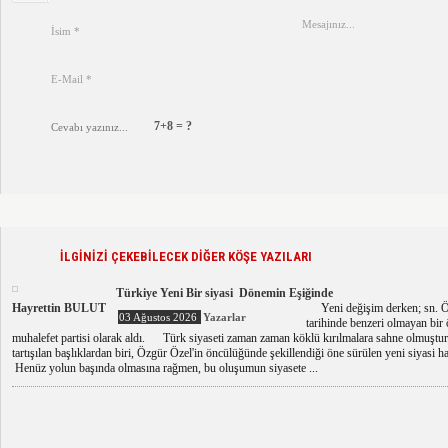
7+8 = ?
İLGİNİZİ ÇEKEBİLECEK DİĞER KÖŞE YAZILARI
Türkiye Yeni Bir siyasi Dönemin Eşiğinde
Hayrettin BULUT
Yeni değişim derken; sn. Özg
03 Ağustos 2026
Yazarlar
tarihinde benzeri olmayan bir 
muhalefet partisi olarak aldı. Türk siyaseti zaman zaman köklü kırılmalara sahne olmuştu
tartışılan başlıklardan biri, Özgür Özel'in öncülüğünde şekillendiği öne sürülen yeni siyasi har
Henüz yolun başında olmasına rağmen, bu oluşumun siyasete ...