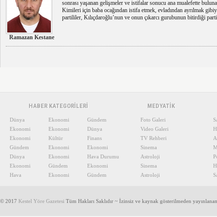
sonrası yaşanan gelişmeler ve istifalar sonucu ana mualefette bu
Kimileri için baba ocağından istifa etmek, evladından ayrılmak gibiydi
partililer, Kılıçdaroğlu’nun ve onun çıkarcı gurubunun bitirdiği parti
Ramazan Kestane
HABER KATEGORİLERİ
MEDYATİK
Dünya
Ekonomi
Gündem
Foto Galeri
S
Ekonomi
Ekonomi
Dünya
Video Galeri
H
Ekonomi
Kültür
Finans
TV Rehberi
A
Gündem
Ekonomi
Ekonomi
Sinema
M
Dünya
Ekonomi
Hava Durumu
Astroloji
P
Ekonomi
Gündem
Ekonomi
Sinema
H
Hava
Ekonomi
Gündem
Astroloji
S
© 2017
Kestel Yöre Gazetesi
Tüm Hakları Saklıdır ~ İzinsiz ve kaynak gösterilmeden yayınlana