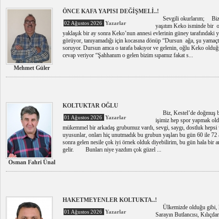
ÖNCE KAFA YAPISI DEĞİŞMELİ..!
Sevgili okurlarım; Bizi
02 Ağustos 2026
Yazarlar
yaşıtım Keko isminde bir o
yaklaşık bir ay sonra Keko’nun annesi evlerinin güney tarafındaki yo
görüyor, tanıyamadığı için kocasına dönüp “Dursun ağa, şu yamaçta
soruyor. Dursun amca o tarafa bakıyor ve gelenin, oğlu Keko olduğ
cevap veriyor “Şahhanım o gelen bizim sıpamız fakat s...
Mehmet Güler
KOLTUKTAR OĞLU
Biz, Kestel’de doğmuş bü
01 Ağustos 2026
Yazarlar
işimiz hep spor yapmak oldu
mükemmel bir arkadaş grubumuz vardı, sevgi, saygı, dostluk hepsi va
uyusunlar, onları hiç unutmadık bu grubun yaşları bu gün 60 ile 72 
sonra gelen nesile çok iyi örnek olduk diyebilirim, bu gün hala bir a
gelir. Bunları niye yazdım çok güzel ...
Osman Fahri Ünal
HAKETMEYENLER KOLTUKTA..!
Ülkemizde olduğu gibi, h
01 Ağustos 2026
Yazarlar
Sarayın Butlancısı, Kılıçda