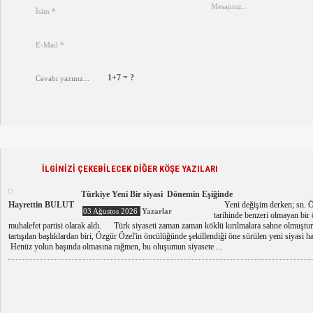
1+7 = ?
İLGİNİZİ ÇEKEBİLECEK DİĞER KÖŞE YAZILARI
Türkiye Yeni Bir siyasi Dönemin Eşiğinde
Hayrettin BULUT
Yeni değişim derken; sn. Özg
03 Ağustos 2026
Yazarlar
tarihinde benzeri olmayan bir 
muhalefet partisi olarak aldı. Türk siyaseti zaman zaman köklü kırılmalara sahne olmuştu
tartışılan başlıklardan biri, Özgür Özel'in öncülüğünde şekillendiği öne sürülen yeni siyasi har
Henüz yolun başında olmasına rağmen, bu oluşumun siyasete ...