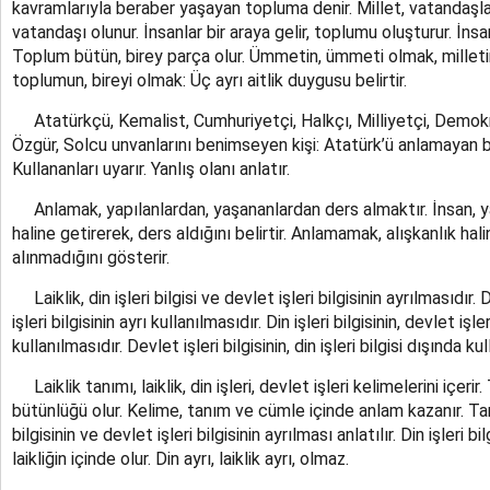
kavramlarıyla beraber yaşayan topluma denir. Millet, vatandaşlar
vatandaşı olunur. İnsanlar bir araya gelir, toplumu oluşturur. İns
Toplum bütün, birey parça olur. Ümmetin, ümmeti olmak, milleti
toplumun, bireyi olmak: Üç ayrı aitlik duygusu belirtir.
Atatürkçü, Kemalist, Cumhuriyetçi, Halkçı, Milliyetçi, Demokr
Özgür, Solcu unvanlarını benimseyen kişi: Atatürk’ü anlamayan 
Kullananları uyarır. Yanlış olanı anlatır.
Anlamak, yapılanlardan, yaşananlardan ders almaktır. İnsan, yap
haline getirerek, ders aldığını belirtir. Anlamamak, alışkanlık h
alınmadığını gösterir.
Laiklik, din işleri bilgisi ve devlet işleri bilgisinin ayrılmasıdır. Di
işleri bilgisinin ayrı kullanılmasıdır. Din işleri bilgisinin, devlet işle
kullanılmasıdır. Devlet işleri bilgisinin, din işleri bilgisi dışında ku
Laiklik tanımı, laiklik, din işleri, devlet işleri kelimelerini içe
bütünlüğü olur. Kelime, tanım ve cümle içinde anlam kazanır. Tanı
bilgisinin ve devlet işleri bilgisinin ayrılması anlatılır. Din işleri bil
laikliğin içinde olur. Din ayrı, laiklik ayrı, olmaz.