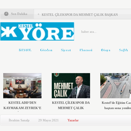
KESTEL ADD’DEN KAYMAKAM ZEYREK’E ZİYARET
Son Dakika
KESTEL ÇİLEKSPOR DA MEHMET ÇALIK BAŞKAN
Kestel’de Eğitim Caddesi baştan sona yenilendi
Türkiye Yeni Bir siyasi Dönemin Eşiğinde
ÖNCE KAFA YAPISI DEĞİŞMELİ..!
KESTEL
Gündem
Siyaset
Ekonomi
Dünya
Sağlık
KOLTUKTAR OĞLU
HAKETMEYENLER KOLTUKTA..!
Karacabey ve Mustafakemalpaşa’da yollar yenileniyor
Kestel’in Yetiştirdiği Gümrük Müşavirleri
MHP’DE AHMET ERASLAN GÜVEN TAZELEDİ
KESTEL ADD’DEN
KESTEL ÇİLEKSPOR DA
Kestel’de Eğitim Ca
KAYMAKAM ZEYREK’E
MEHMET ÇALIK
baştan sona yenile
ZİYARET
BAŞKAN
İbrahim Sanalp
29 Mayıs 2021
Yazarlar