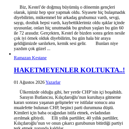
Biz, Kestel’de doğmuş büyümüş o dönemin gençleri
olarak, işimiz hep spor yapmak oldu. Siyasete hiç bulaşmadık
diyebilirim, mükemmel bir arkadaş grubumuz vardı, sevgi,
saygı, dostluk hepsi vardı, kaybettiklerimiz oldu ışıklar içinde
uyusunlar, onları hiç unutmadık bu grubun yaşları bu gün 60
ile 72 arasıdır. Gerçekten, Kestel de bizden sonra gelen nesile
çok iyi örnek olduk diyebilirim, bu gün hala bir araya
geldiğimizde sarılırken, kemik sesi gelir. Bunları niye
yazdım çok güzel ...
Ramazan Kestane
HAKETMEYENLER KOLTUKTA..!
01 Ağustos 2026
Yazarlar
Ülkemizde olduğu gibi, her yerde CHP’nin içi boşaltıldı.
Sarayın Butlancısı, Kılıçdaroğlu’nun kurultaya gitmeme
kararı sonrası yaşanan gelişmeler ve istifalar sonucu ana
mualefette bulunan CHP, beşinci parti durumuna düştü.
Kimileri için baba ocağından istifa etmek, evladından
ayrılmak gibiydi. Elli yıllık partililer, 40 yıllık partililer,
Kılıçdaroğlu’nun ve onun çıkarcı gurubunun bitirdiği partiyi
terk etmek zorunda kaldılar. ...