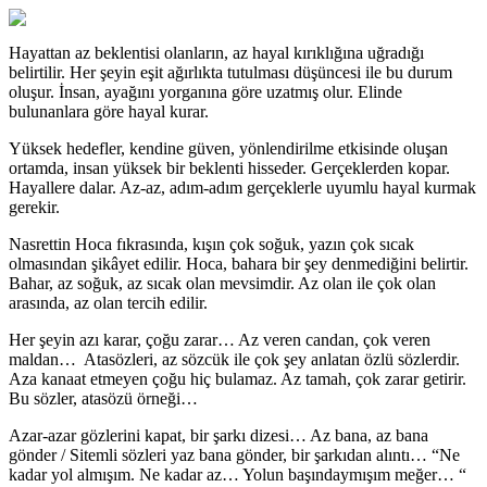
Hayattan az beklentisi olanların, az hayal kırıklığına uğradığı
belirtilir. Her şeyin eşit ağırlıkta tutulması düşüncesi ile bu durum
oluşur. İnsan, ayağını yorganına göre uzatmış olur. Elinde
bulunanlara göre hayal kurar.
Yüksek hedefler, kendine güven, yönlendirilme etkisinde oluşan
ortamda, insan yüksek bir beklenti hisseder. Gerçeklerden kopar.
Hayallere dalar. Az-az, adım-adım gerçeklerle uyumlu hayal kurmak
gerekir.
Nasrettin Hoca fıkrasında, kışın çok soğuk, yazın çok sıcak
olmasından şikâyet edilir. Hoca, bahara bir şey denmediğini belirtir.
Bahar, az soğuk, az sıcak olan mevsimdir. Az olan ile çok olan
arasında, az olan tercih edilir.
Her şeyin azı karar, çoğu zarar… Az veren candan, çok veren
maldan… Atasözleri, az sözcük ile çok şey anlatan özlü sözlerdir.
Aza kanaat etmeyen çoğu hiç bulamaz. Az tamah, çok zarar getirir.
Bu sözler, atasözü örneği…
Azar-azar gözlerini kapat, bir şarkı dizesi… Az bana, az bana
gönder / Sitemli sözleri yaz bana gönder, bir şarkıdan alıntı… “Ne
kadar yol almışım. Ne kadar az… Yolun başındaymışım meğer… “