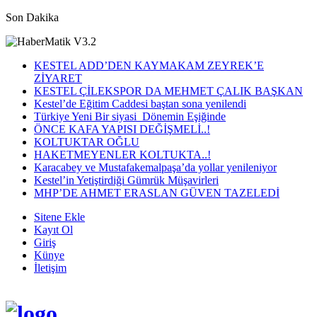
Son Dakika
KESTEL ADD’DEN KAYMAKAM ZEYREK’E
ZİYARET
KESTEL ÇİLEKSPOR DA MEHMET ÇALIK BAŞKAN
Kestel’de Eğitim Caddesi baştan sona yenilendi
Türkiye Yeni Bir siyasi Dönemin Eşiğinde
ÖNCE KAFA YAPISI DEĞİŞMELİ..!
KOLTUKTAR OĞLU
HAKETMEYENLER KOLTUKTA..!
Karacabey ve Mustafakemalpaşa’da yollar yenileniyor
Kestel’in Yetiştirdiği Gümrük Müşavirleri
MHP’DE AHMET ERASLAN GÜVEN TAZELEDİ
Sitene Ekle
Kayıt Ol
Giriş
Künye
İletişim