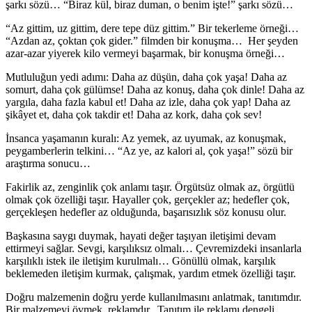
şarkı sözü… “Biraz kül, biraz duman, o benim işte!” şarkı sözü…
“Az gittim, uz gittim, dere tepe düz gittim.” Bir tekerleme örneği…
“Azdan az, çoktan çok gider.” filmden bir konuşma… Her şeyden
azar-azar yiyerek kilo vermeyi başarmak, bir konuşma örneği…
Mutluluğun yedi adımı: Daha az düşün, daha çok yaşa! Daha az
somurt, daha çok gülümse! Daha az konuş, daha çok dinle! Daha az
yargıla, daha fazla kabul et! Daha az izle, daha çok yap! Daha az
şikâyet et, daha çok takdir et! Daha az kork, daha çok sev!
İnsanca yaşamanın kuralı: Az yemek, az uyumak, az konuşmak,
peygamberlerin telkini… “Az ye, az kalori al, çok yaşa!” sözü bir
araştırma sonucu…
Fakirlik az, zenginlik çok anlamı taşır. Örgütsüz olmak az, örgütlü
olmak çok özelliği taşır. Hayaller çok, gerçekler az; hedefler çok,
gerçekleşen hedefler az olduğunda, başarısızlık söz konusu olur.
Başkasına saygı duymak, hayati değer taşıyan iletişimi devam
ettirmeyi sağlar. Sevgi, karşılıksız olmalı… Çevremizdeki insanlarla
karşılıklı istek ile iletişim kurulmalı… Gönüllü olmak, karşılık
beklemeden iletişim kurmak, çalışmak, yardım etmek özelliği taşır.
Doğru malzemenin doğru yerde kullanılmasını anlatmak, tanıtımdır.
Bir malzemeyi övmek, reklamdır. Tanıtım ile reklamı dengeli