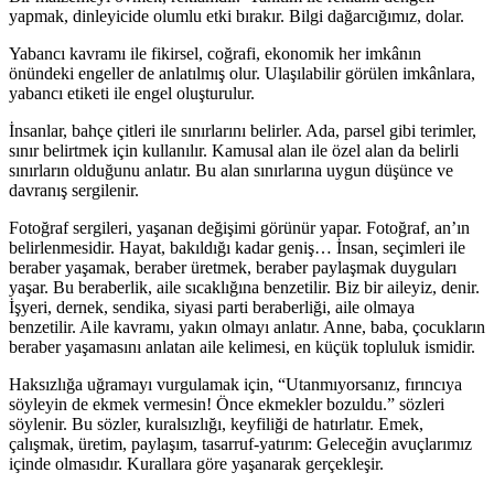
yapmak, dinleyicide olumlu etki bırakır. Bilgi dağarcığımız, dolar.
Yabancı kavramı ile fikirsel, coğrafi, ekonomik her imkânın
önündeki engeller de anlatılmış olur. Ulaşılabilir görülen imkânlara,
yabancı etiketi ile engel oluşturulur.
İnsanlar, bahçe çitleri ile sınırlarını belirler. Ada, parsel gibi terimler,
sınır belirtmek için kullanılır. Kamusal alan ile özel alan da belirli
sınırların olduğunu anlatır. Bu alan sınırlarına uygun düşünce ve
davranış sergilenir.
Fotoğraf sergileri, yaşanan değişimi görünür yapar. Fotoğraf, an’ın
belirlenmesidir. Hayat, bakıldığı kadar geniş… İnsan, seçimleri ile
beraber yaşamak, beraber üretmek, beraber paylaşmak duyguları
yaşar. Bu beraberlik, aile sıcaklığına benzetilir. Biz bir aileyiz, denir.
İşyeri, dernek, sendika, siyasi parti beraberliği, aile olmaya
benzetilir. Aile kavramı, yakın olmayı anlatır. Anne, baba, çocukların
beraber yaşamasını anlatan aile kelimesi, en küçük topluluk ismidir.
Haksızlığa uğramayı vurgulamak için, “Utanmıyorsanız, fırıncıya
söyleyin de ekmek vermesin! Önce ekmekler bozuldu.” sözleri
söylenir. Bu sözler, kuralsızlığı, keyfiliği de hatırlatır. Emek,
çalışmak, üretim, paylaşım, tasarruf-yatırım: Geleceğin avuçlarımız
içinde olmasıdır. Kurallara göre yaşanarak gerçekleşir.