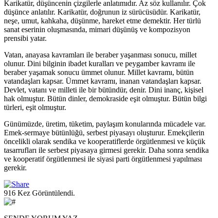
Karikatür, düşüncenin çizgilerle anlatımıdır. Az söz kullanılır. Çok
düşünce anlatılır. Karikatür, doğrunun iz sürücüsüdür. Karikatür,
neşe, umut, kahkaha, düşünme, hareket etme demektir. Her türlü
sanat eserinin oluşmasında, mimari düşünüş ve kompozisyon
prensibi yatar.
Vatan, anayasa kavramları ile beraber yaşanması sonucu, millet
olunur. Dini bilginin ibadet kuralları ve peygamber kavramı ile
beraber yaşamak sonucu ümmet olunur. Millet kavramı, bütün
vatandaşları kapsar. Ümmet kavramı, inanan vatandaşları kapsar.
Devlet, vatanı ve milleti ile bir bütündür, denir. Dini inanç, kişisel
hak olmuştur. Bütün dinler, demokraside eşit olmuştur. Bütün bilgi
türleri, eşit olmuştur.
Günümüzde, üretim, tüketim, paylaşım konularında mücadele var.
Emek-sermaye bütünlüğü, serbest piyasayı oluşturur. Emekçilerin
öncelikli olarak sendika ve kooperatiflerde örgütlenmesi ve küçük
tasarrufları ile serbest piyasaya girmesi gerekir. Daha sonra sendika
ve kooperatif örgütlenmesi ile siyasi parti örgütlenmesi yapılması
gerekir.
916 Kez Görüntülendi.