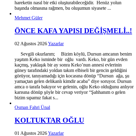
hareketin nasıl bir etki oluşturabileceğidir. Henüz yolun
başında olmasına rağmen, bu oluşumun siyasete ...
Mehmet Güler
ÖNCE KAFA YAPISI DEĞİŞMELİ..!
02 Ağustos 2026
Yazarlar
Sevgili okurlarım; Bizim köylü, Dursun amcanın benim
yaşıtım Keko isminde bir oğlu vardı. Keko, bir gün evden
kaçmış, yaklaşık bir ay sonra Keko’nun annesi evlerinin
güney tarafındaki yoldan takım elbiseli bir gencin geldiğini
görüyor, tanıyamadığı için kocasına dönüp “Dursun ağa, şu
yamaçtan gelen delikanlı kimdir acaba” diye soruyor. Dursun
amca o tarafa bakıyor ve gelenin, oğlu Keko olduğunu anlıyor
karısına dönüp şöyle bir cevap veriyor “Şahhanım o gelen
bizim sıpamız fakat s...
Osman Fahri Ünal
KOLTUKTAR OĞLU
01 Ağustos 2026
Yazarlar