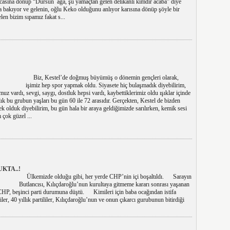
ocasına dönüp “Dursun ağa, şu yamaçtan gelen delikanlı kimdir acaba” diye
a bakıyor ve gelenin, oğlu Keko olduğunu anlıyor karısına dönüp şöyle bir
en bizim sıpamız fakat s...
Biz, Kestel’de doğmuş büyümüş o dönemin gençleri olarak,
işimiz hep spor yapmak oldu. Siyasete hiç bulaşmadık diyebilirim,
 vardı, sevgi, saygı, dostluk hepsi vardı, kaybettiklerimiz oldu ışıklar içinde
ık bu grubun yaşları bu gün 60 ile 72 arasıdır. Gerçekten, Kestel de bizden
ek olduk diyebilirim, bu gün hala bir araya geldiğimizde sarılırken, kemik sesi
çok güzel ...
KTA..!
Ülkemizde olduğu gibi, her yerde CHP’nin içi boşaltıldı. Sarayın
Butlancısı, Kılıçdaroğlu’nun kurultaya gitmeme kararı sonrası yaşanan
 CHP, beşinci parti durumuna düştü. Kimileri için baba ocağından istifa
ler, 40 yıllık partililer, Kılıçdaroğlu’nun ve onun çıkarcı gurubunun bitirdiği