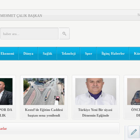
MAKAM ZEYREK’E ZİYARET
S
A MEHMET ÇALIK BAŞKAN
aştan sona yenilendi
önemin Eşiğinde
ŞMELİ..!
Ekonomi
Dünya
Sağlık
Teknoloji
Spor
İlginç Haberler
Kün
UKTA..!
paşa’da yollar yenileniyor
rük Müşavirleri
AN GÜVEN TAZELEDİ
POR DA
Kestel’de Eğitim Caddesi
Türkiye Yeni Bir siyasi
ÖNCE
LIK
baştan sona yenilendi
Dönemin Eşiğinde
DE
arlar
Ali 