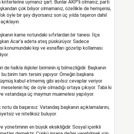
kriterlerine uymanız şart. Bunlar AKP’li olmanız, parti
Ün
aşkandan çok biliyor olmamanız, özellikle de hemşerisi,
Ram
Kes
ok öyle bir şey diyorsanız son üç yılda taşeron dahil
HAKE
açıklayın.
Ülkem
CHP’ni
kanın karne notundaki sıfırlardan bir tanesi. İlçe
aşkan Acar’a adeta ateş püskürüyor. Sadece
isi konumundaki kişi ve esnafları gözetip kollaması
iyor.
 de halkla ilişkiler biriminin iş bilmezliğidir. Başkanın
ne bu birim tam tersini yapıyor. Örneğin başkana
rüşmüş kabul etmemiş gibi asılsız cevaplar veriyor.
eselenin hiç de öyle olmadığı ortaya çıkıyor. Tabii ki
 ve vatandaşa üç maymun muamelesi yapılıyor.
 notu da başarısız. Vatandaş başkanın açıklamalarını,
yetsiz ve niteliksiz buluyor.
e yönetiminin en büyük eksikliğidir. Sosyal içerikli
izmetler demektir. Çünkü insana değer verebilmek için