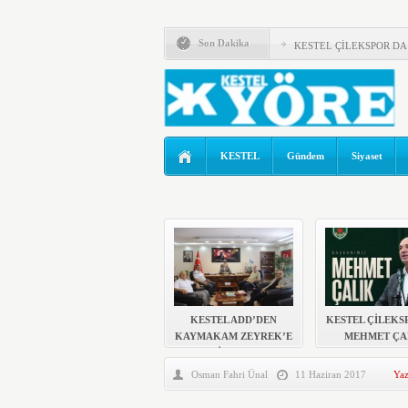
KESTEL ADD’DEN KAY
Son Dakika
KESTEL ÇİLEKSPOR D
Kestel’de Eğitim Caddesi b
Türkiye Yeni Bir siyasi D
ÖNCE KAFA YAPISI DEĞİ
KESTEL
Gündem
Siyaset
KOLTUKTAR OĞLU
HAKETMEYENLER KOLT
Karacabey ve Mustafakemal
Kestel’in Yetiştirdiği Güm
MHP’DE AHMET ERASL
KESTEL ADD’DEN
KESTEL ÇİLEKS
KAYMAKAM ZEYREK’E
MEHMET ÇA
ZİYARET
BAŞKAN
Osman Fahri Ünal
11 Haziran 2017
Yaz