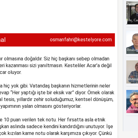
Av. Ca
al
osmanfahri@kestelyore.com
İbrahim
ıfır olmasına doğaldır. Siz hiç başkanı sebep olmadan
i kazanması sizi yanıltmasın. Kesteliler Acar’a değil
car oluyor.
Mehmet
a hiç yok gibi. Vatandaş başkanın hizmetlerinin neler
p “Her yaptığı işte bir eksik var” diyor. Örnek olarak
l tesis, yıllardır zehir soluduğumuz, kentsel dönüşüm,
n yapımının yalan olmasını gösteriyorlar.
Mustaf
de 10 puan verilen tek notu. Her fırsatta asla etnik
şkan aslında sadece kendini kandırdığını unutuyor. İşe
çok kızılan karne notu olarak karşımıza çıkıyor. Çünkü
Osman