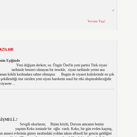
AZILARI
min Eşiğinde
Yeni değişim derken; sn. Özgür Özel'in yeni partisi Türk siyasi
tarihinde benzeri olmayan bir örnekle, siyasi tarihinde yerini ana
zaman köklü kırılmalara sahne olmuştur. Bugün de siyaset kulislerinde en çok
şekillendiği öne sürülen yeni siyasi hareketin nasıl bir etki oluşturabileceğidir.
yasete ...
İŞMELİ..!
Sevgili okurlarım; Bizim köylü, Dursun amcanın benim
yaşıtım Keko isminde bir oğlu vardı. Keko, bir gün evden kaçmış,
 annesi evlerinin güney tarafındaki yoldan takım elbiseli bir gencin geldiğini