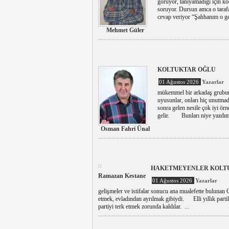
görüyor, tanıyamadığı için k
soruyor. Dursun amca o taraf
cevap veriyor “Şahhanım o gel
Mehmet Güler
KOLTUKTAR OĞLU
01 Ağustos 2026
Yazarlar
mükemmel bir arkadaş grubumuz
uyusunlar, onları hiç unutmad
sonra gelen nesile çok iyi örn
gelir. Bunları niye yazdım 
Osman Fahri Ünal
HAKETMEYENLER KOLTU
Ramazan Kestane
01 Ağustos 2026
Yazarlar
gelişmeler ve istifalar sonucu ana mualefette bulunan
etmek, evladından ayrılmak gibiydi. Elli yıllık partili
partiyi terk etmek zorunda kaldılar. ...