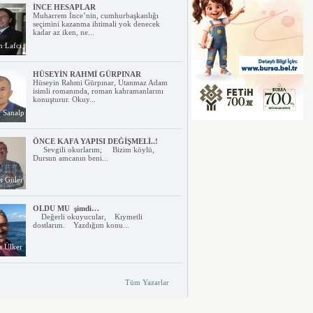
İNCE HESAPLAR
Muharrem İnce’nin, cumhurbaşkanlığı
seçimini kazanma ihtimali yok denecek
kadar az iken, ne...
n Lafcı
HÜSEYİN RAHMİ GÜRPINAR
Hüseyin Rahmi Gürpınar, Utanmaz Adam
isimli romanında, roman kahramanlarını
konuşturur. Okuy...
 Sanalp
ÖNCE KAFA YAPISI DEĞİŞMELİ..!
Sevgili okurlarım; Bizim köylü,
Dursun amcanın beni...
 Güler
OLDU MU şimdi…
Değerli okuyucular, Kıymetli
dostlarım. Yazdığım konu...
a Ülker
KOLTUKTAR OĞLU
Tüm Yazarlar
Biz, Kestel’de doğmuş büyümüş o
dönemin gençleri olarak, işimiz...
 Fahri