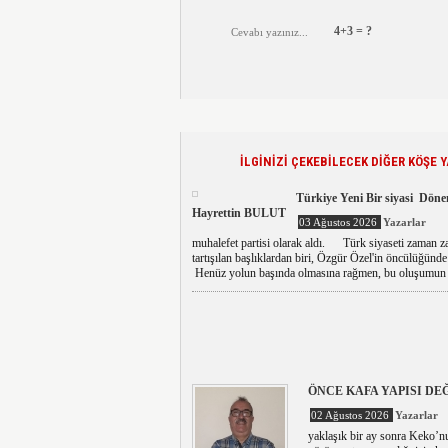
4+3 = ?
İLGİNİZİ ÇEKEBİLECEK DİĞER KÖŞE Y
Türkiye Yeni Bir siyasi Döne
Hayrettin BULUT
03 Ağustos 2026
Yazarlar
muhalefet partisi olarak aldı. Türk siyaseti zaman 
tartışılan başlıklardan biri, Özgür Özel'in öncülüğünde 
Henüz yolun başında olmasına rağmen, bu oluşumun si
ÖNCE KAFA YAPISI DEĞ
02 Ağustos 2026
Yazarlar
yaklaşık bir ay sonra Keko’nun