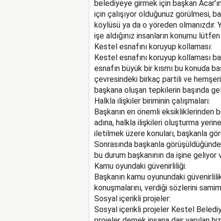
belediyeye girmek için başkan Acar’ın 
için çalışıyor olduğunuz görülmesi, b
köylüsü ya da o yöreden olmanızdır. Y
işe aldığınız insanların konumu lütfen 
Kestel esnafını koruyup kollaması:
Kestel esnafını koruyup kollaması baş
esnafın büyük bir kısmı bu konuda b
çevresindeki birkaç partili ve hemşer
başkana oluşan tepkilerin başında gel
Halkla ilişkiler biriminin çalışmaları:
Başkanın en önemli eksikliklerinden biri
adına, halkla ilişkileri oluşturma yeri
iletilmek üzere konuları, başkanla gö
Sonrasında başkanla görüşüldüğünde m
bu durum başkanının da işine geliyor
Kamu oyundaki güvenirliliği:
Başkanın kamu oyunundaki güvenirlilik
konuşmalarını, verdiği sözlerini samimi
Sosyal içerikli projeler:
Sosyal içerikli projeler Kestel Belediy
projeler demek insana dair yapılan h