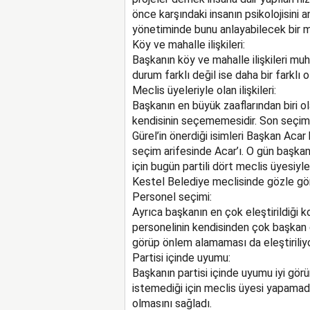
önce karşındaki insanın psikolojisini
yönetiminde bunu anlayabilecek bir m
Köy ve mahalle ilişkileri:
Başkanın köy ve mahalle ilişkileri mu
durum farklı değil ise daha bir farklı 
Meclis üyeleriyle olan ilişkileri:
Başkanın en büyük zaaflarından biri o
kendisinin seçememesidir. Son seçi
Gürel’in önerdiği isimleri Başkan Aca
seçim arifesinde Acar’ı. O gün başk
için bugün partili dört meclis üyesiyl
Kestel Belediye meclisinde gözle görün
Personel seçimi:
Ayrıca başkanın en çok eleştirildiği k
personelinin kendisinden çok başkan g
görüp önlem alamaması da eleştiriliyo
Partisi içinde uyumu:
Başkanın partisi içinde uyumu iyi gör
istemediği için meclis üyesi yapamad
olmasını sağladı.