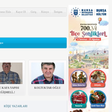
itene Ekle
Kayıt Ol
Giriş
Künye
İletişim
ye
 KAFA YAPISI
KOLTUKTAR OĞLU
Stresin yararları
ĞİŞMELİ..!
Günlük hayatımızda yaşanan her şey strese
yol açabiliyor, belirli orandaki stres de
kişisel...
Özgür
KÖŞE YAZARLARI