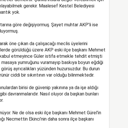
 anlayabilmek gerekir. Maalesef Kestel Belediyesi
antık yok.
htarına göre değişiyormuş. Şayet muhtar AKP’li ise
oluyormuş.
larak öne çıkan da çalışacağı meclis üyelerini
mlerde görüldüğü üzere AKP eski ilçe başkanı Mehmet
r kabul etmeyince Güler istifa etmekle tehdit etmişti
an masaya yumruğunu vuramayıp baskıya boyun eğdiği
e görüş ayrıcalıkları yüzünden huzursuzdur. Bu durun
ür ciddi bir sıkıntının var olduğu bilinmektedir.
onulardan birisi de güvenip yakınına ya da işe aldığı
ibi davranmalarıdır. Nasıl oluyor da başkan bunları
r.
ünüyor. Ne de olsa eski ilçe başkanı Mehmet Gürel’in
ığı Necmettin Ekinci’nin daha sonra ilçe başkanı