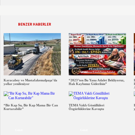
BENZER HABERLER
Genel
Genel
Karacabey ve Mustafakemalpaşa’da
“2023’ten Bu Yana Adalet Bekliyoruz,
yollar yenileniyor
Hak Kaybımız Giderilsin”
“Bir Kap Su, Bir Kap Mama Bir Can
TEMA Vakfı Gönüllüleri
Kurtarabilir”
Özgürlüklerine Kavuştu
Genel
Genel