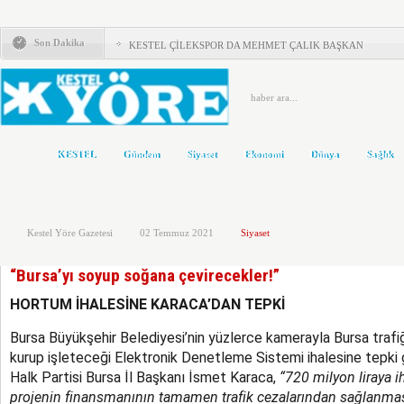
KESTEL ADD’DEN KAYMAKAM ZEYREK’E ZİYARET
Son Dakika
KESTEL ÇİLEKSPOR DA MEHMET ÇALIK BAŞKAN
Kestel’de Eğitim Caddesi baştan sona yenilendi
Türkiye Yeni Bir siyasi Dönemin Eşiğinde
ÖNCE KAFA YAPISI DEĞİŞMELİ..!
KESTEL
Gündem
Siyaset
Ekonomi
Dünya
Sağlık
KOLTUKTAR OĞLU
HAKETMEYENLER KOLTUKTA..!
Kestel Yöre Gazetesi
02 Temmuz 2021
Siyaset
Karacabey ve Mustafakemalpaşa’da yollar yenileniyor
Kestel’in Yetiştirdiği Gümrük Müşavirleri
“Bursa’yı soyup soğana çevirecekler!”
MHP’DE AHMET ERASLAN GÜVEN TAZELEDİ
HORTUM İHALESİNE KARACA’DAN TEPKİ
Bursa Büyükşehir Belediyesi’nin yüzlerce kamerayla Bursa traf
kurup işleteceği Elektronik Denetleme Sistemi ihalesine tepk
Halk Partisi Bursa İl Başkanı İsmet Karaca,
“720 milyon liraya i
projenin finansmanının tamamen trafik cezalarından sağlanması