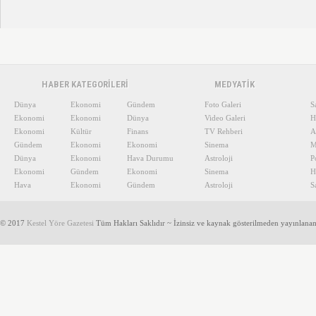
HABER KATEGORİLERİ
MEDYATİK
Dünya
Ekonomi
Gündem
Foto Galeri
S
Ekonomi
Ekonomi
Dünya
Video Galeri
H
Ekonomi
Kültür
Finans
TV Rehberi
A
Gündem
Ekonomi
Ekonomi
Sinema
M
Dünya
Ekonomi
Hava Durumu
Astroloji
P
Ekonomi
Gündem
Ekonomi
Sinema
H
Hava
Ekonomi
Gündem
Astroloji
S
© 2017
Kestel Yöre Gazetesi
Tüm Hakları Saklıdır ~ İzinsiz ve kaynak gösterilmeden yayınlana