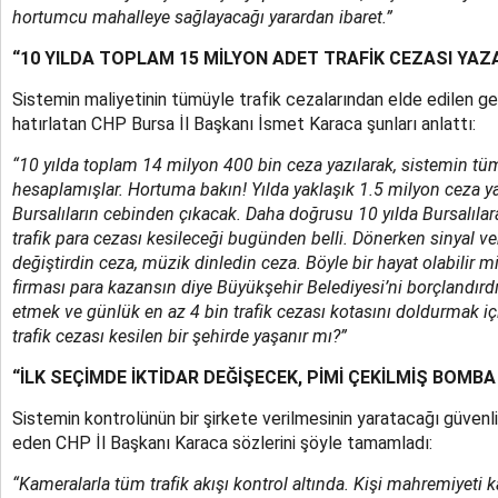
hortumcu mahalleye sağlayacağı yarardan ibaret.”
“10 YILDA TOPLAM 15 MİLYON ADET TRAFİK CEZASI YA
Sistemin maliyetinin tümüyle trafik cezalarından elde edilen gel
hatırlatan CHP Bursa İl Başkanı İsmet Karaca şunları anlattı:
“10 yılda toplam 14 milyon 400 bin ceza yazılarak, sistemin tüm
hesaplamışlar. Hortuma bakın! Yılda yaklaşık 1.5 milyon ceza y
Bursalıların cebinden çıkacak. Daha doğrusu 10 yılda Bursalılar
trafik para cezası kesileceği bugünden belli. Dönerken sinyal ve
değiştirdin ceza, müzik dinledin ceza. Böyle bir hayat olabilir m
firması para kazansın diye Büyükşehir Belediyesi’ni borçlandırdık
etmek ve günlük en az 4 bin trafik cezası kotasını doldurmak iç
trafik cezası kesilen bir şehirde yaşanır mı?”
“İLK SEÇİMDE İKTİDAR DEĞİŞECEK, PİMİ ÇEKİLMİŞ BOMB
Sistemin kontrolünün bir şirkete verilmesinin yaratacağı güvenli
eden CHP İl Başkanı Karaca sözlerini şöyle tamamladı:
“Kameralarla tüm trafik akışı kontrol altında. Kişi mahremiyeti 