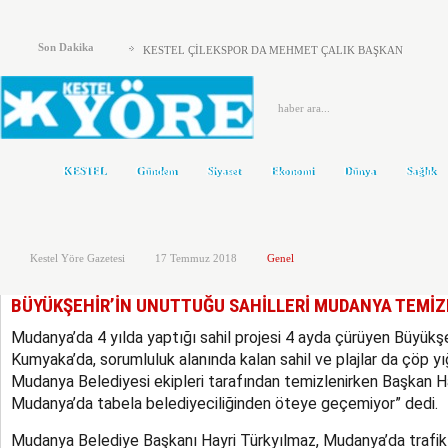
KESTEL ADD’DEN KAYMAKAM ZEYREK’E ZİYARET
Son Dakika
KESTEL ÇİLEKSPOR DA MEHMET ÇALIK BAŞKAN
Kestel’de Eğitim Caddesi baştan sona yenilendi
Türkiye Yeni Bir siyasi Dönemin Eşiğinde
ÖNCE KAFA YAPISI DEĞİŞMELİ..!
KESTEL
Gündem
Siyaset
Ekonomi
Dünya
Sağlık
KOLTUKTAR OĞLU
HAKETMEYENLER KOLTUKTA..!
Kestel Yöre Gazetesi
17 Temmuz 2018
Genel
Karacabey ve Mustafakemalpaşa’da yollar yenileniyor
Kestel’in Yetiştirdiği Gümrük Müşavirleri
BÜYÜKŞEHİR’İN UNUTTUĞU SAHİLLERİ MUDANYA TEMİZ
MHP’DE AHMET ERASLAN GÜVEN TAZELEDİ
Mudanya’da 4 yılda yaptığı sahil projesi 4 ayda çürüyen Büyükşeh
Kumyaka’da, sorumluluk alanında kalan sahil ve plajlar da çöp yığ
Mudanya Belediyesi ekipleri tarafından temizlenirken Başkan Ha
Mudanya’da tabela belediyeciliğinden öteye geçemiyor” dedi.
Mudanya Belediye Başkanı Hayri Türkyılmaz, Mudanya’da trafi