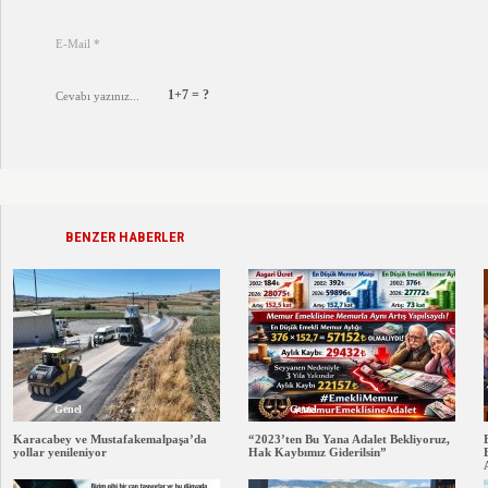
1+7 = ?
BENZER HABERLER
Genel
Genel
Karacabey ve Mustafakemalpaşa’da
“2023’ten Bu Yana Adalet Bekliyoruz,
yollar yenileniyor
Hak Kaybımız Giderilsin”