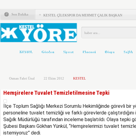
KESTEL ADD’DEN KAYMAKAM ZEYREK’E ZİYARET
Son Dakika
KESTEL ÇİLEKSPOR DA MEHMET ÇALIK BAŞKAN
Kestel’de Eğitim Caddesi baştan sona yenilendi
Türkiye Yeni Bir siyasi Dönemin Eşiğinde
ÖNCE KAFA YAPISI DEĞİŞMELİ..!
KESTEL
Gündem
Siyaset
Ekonomi
Dünya
Sağlık
KOLTUKTAR OĞLU
HAKETMEYENLER KOLTUKTA..!
Osman Fahri Ünal
22 Ekim 2012
KESTEL
Karacabey ve Mustafakemalpaşa’da yollar yenileniyor
Kestel’in Yetiştirdiği Gümrük Müşavirleri
Hemşirelere Tuvalet Temizletilmesine Tepki
MHP’DE AHMET ERASLAN GÜVEN TAZELEDİ
İlçe Toplum Sağlığı Merkezi Sorumlu Hekimliğinde görevli bir yö
personeline tuvalet temizliği ve farklı görevlerde çalıştırdığını
Sağılk Müdürlüğü tarafından inceleme başlatıldı. Olaya tepki 
Şubesi Başkanı Gökhan Yünkül, “Hemşirelerimizi tuvalet temizle
istemiyoruz” dedi.