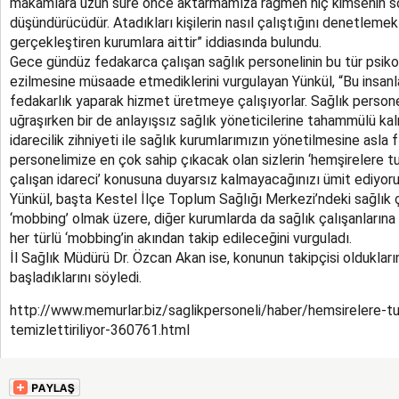
makamlara uzun süre önce aktarmamıza rağmen hiç kimsenin 
düşündürücüdür. Atadıkları kişilerin nasıl çalıştığını denetlemek
gerçekleştiren kurumlara aittir” iddiasında bulundu.
Gece gündüz fedakarca çalışan sağlık personelinin bu tür psikol
ezilmesine müsaade etmediklerini vurgulayan Yünkül, “Bu insanla
fedakarlık yaparak hizmet üretmeye çalışıyorlar. Sağlık personel
uğraşırken bir de anlayışsız sağlık yöneticilerine tahammülü kalma
idarecilik zihniyeti ile sağlık kurumlarımızın yönetilmesine asla f
personelimize en çok sahip çıkacak olan sizlerin ‘hemşirelere
çalışan idareci’ konusuna duyarsız kalmayacağınızı ümit ediyor
Yünkül, başta Kestel İlçe Toplum Sağlığı Merkezi’ndeki sağlık 
‘mobbing’ olmak üzere, diğer kurumlarda da sağlık çalışanlarına
her türlü ‘mobbing’in akından takip edileceğini vurguladı.
İl Sağlık Müdürü Dr. Özcan Akan ise, konunun takipçisi oldukları
başladıklarını söyledi.
http://www.memurlar.biz/saglikpersoneli/haber/hemsirelere-tu
temizlettiriliyor-360761.html