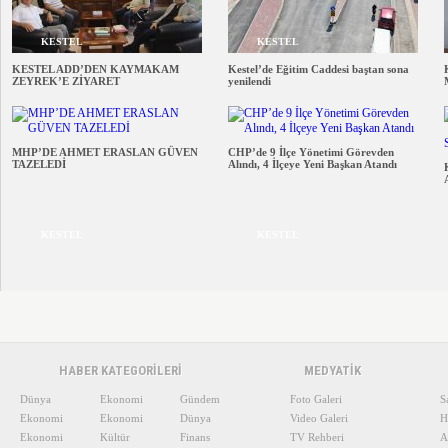
KESTEL
KESTEL
KESTEL ADD’DEN KAYMAKAM
Kestel’de Eğitim Caddesi baştan sona
ZEYREK’E ZİYARET
yenilendi
MHP’DE AHMET ERASLAN GÜVEN
CHP’de 9 İlçe Yönetimi Görevden
TAZELEDİ
Alındı, 4 İlçeye Yeni Başkan Atandı
KESTEL
KESTEL
HABER KATEGORİLERİ
MEDYATİK
Dünya
Ekonomi
Gündem
Foto Galeri
S
Ekonomi
Ekonomi
Dünya
Video Galeri
H
Ekonomi
Kültür
Finans
TV Rehberi
A