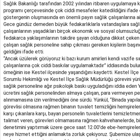
Sağlık Bakanlığı tarafından 2002 yılından itibaren uygulamaya
programı çerçevesinde çok ciddi mesafeler katedildiğini ifade
göstergenin oluşmasında en önemli payın sağlık çalışanlarına ait
Gece gündüz demeden büyük fedakarlıklarla vatandaşlara sağlı
çalışanlarının yaşadıkları birçok ekonomik ve sosyal olumsuzlu
fedakarca yaklaşımlarının takdire şayan olduğuna dikkat çeken Y
çalışan sağlık personeline sahip çıkması gereken kişilerin başınd
geldiğini ifade etti.
“Ancak üzülerek görüyoruz ki bazı kurum amirleri kendi vazife sını
çalışanlarına çok ciddi baskılar uygulamaktadır” iddiasında bul
örneğinin ise Kestel ilçesinde yaşandığını kaydetti. Kestel İlç
Sorumlu Hekimliği ve Kestel İlçe Sağlık Müdürlüğü görevini yürü
sağlık personeline ağır psikolojik baskı uyguladığını iddia eden 
ücretini sağlık personelinden almaya çalışan, para vermeyen pe
alınmamasına izin verilmediğini öne sürdü. Yünkül, “Binada yapıla
görevlisi olmasına rağmen binanın tuvalet temizliğini hemşirele
karşı çıkanlara karşı, bayan personelin tuvaletlerini temizletme
talimat veren, görevleri olmamasına rağmen kahvehanelerde, bi
denetimini yaptırmak üzere gece saat 12.00’de ebe-hemşireleri 
neye hizmet ettiğini anlamakta zorluk çekiyoruz. Şubemize ulaşan