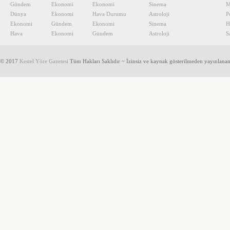
Gündem
Ekonomi
Ekonomi
Sinema
M
Dünya
Ekonomi
Hava Durumu
Astroloji
P
Ekonomi
Gündem
Ekonomi
Sinema
H
Hava
Ekonomi
Gündem
Astroloji
S
© 2017
Kestel Yöre Gazetesi
Tüm Hakları Saklıdır ~ İzinsiz ve kaynak gösterilmeden yayınlana