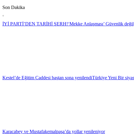
Son Dakika
İYİ PARTİ’DEN TARİHİ ŞERH!
‘Mekke Anlaşması’ Güvenlik değil, 
Kestel’de Eğitim Caddesi baştan sona yenilendi
Türkiye Yeni Bir siy
Karacabey ve Mustafakemalpaşa’da yollar yenileniyor