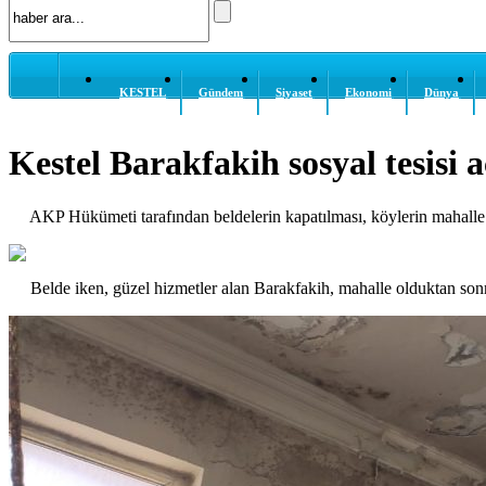
KESTEL
Gündem
Siyaset
Ekonomi
Dünya
Kestel Barakfakih sosyal tesisi 
AKP Hükümeti tarafından beldelerin kapatılması, köylerin mahalle sta
Belde iken, güzel hizmetler alan Barakfakih, mahalle olduktan sonr