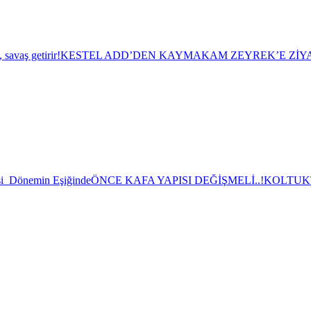
savaş getirir!
KESTEL ADD’DEN KAYMAKAM ZEYREK’E ZİY
asi Dönemin Eşiğinde
ÖNCE KAFA YAPISI DEĞİŞMELİ..!
KOLTUK