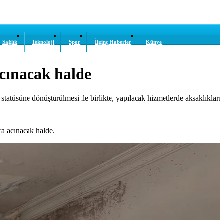
Sağlık
Teknoloji
Spor
İlginç Haberler
Künye
acınacak halde
tüsüne dönüştürülmesi ile birlikte, yapılacak hizmetlerde aksaklıkları 
a acınacak halde.