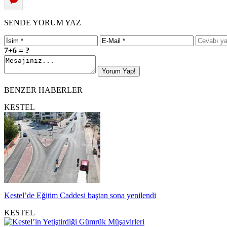
SENDE YORUM YAZ
7+6 = ?
BENZER HABERLER
KESTEL
Kestel’de Eğitim Caddesi baştan sona yenilendi
KESTEL