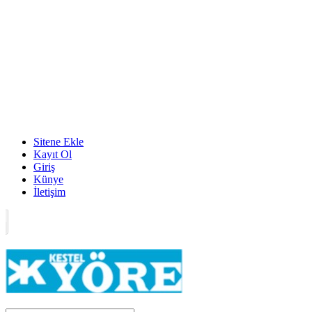
Sitene Ekle
Kayıt Ol
Giriş
Künye
İletişim