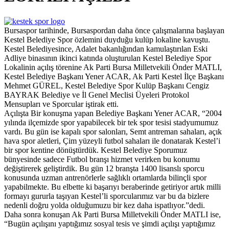
Bursaspor tarihinde, Bursaspordan daha önce çalışmalarına başlayan
Kestel Belediye Spor özlemini duyduğu kulüp lokaline kavuştu.
Kestel Belediyesince, Adalet bakanlığından kamulaştırılan Eski
Adliye binasının ikinci katında oluşturulan Kestel Belediye Spor
Lokalinin açılış törenine Ak Parti Bursa Milletvekili Önder MATLI,
Kestel Belediye Başkanı Yener ACAR, Ak Parti Kestel İlçe Başkanı
Mehmet GÜREL, Kestel Belediye Spor Kulüp Başkanı Cengiz
BAYRAK Belediye ve İl Genel Meclisi Üyeleri Protokol
Mensupları ve Sporcular iştirak etti.
Açılışta Bir konuşma yapan Belediye Başkanı Yener ACAR, “2004
yılında ilçemizde spor yapabilecek bir tek spor tesisi stadyumumuz
vardı. Bu gün ise kapalı spor salonları, Semt antreman sahaları, açık
hava spor aletleri, Çim yüzeyli futbol sahaları ile donatarak Kestel’i
bir spor kentine dönüştürdük. Kestel Belediye Sporumuz
bünyesinde sadece Futbol branşı hizmet verirken bu konumu
değiştirerek geliştirdik. Bu gün 12 branşta 1400 lisanslı sporcu
konusunda uzman antrenörlerle sağlıklı ortamlarda bilinçli spor
yapabilmekte. Bu elbette ki başarıyı beraberinde getiriyor artık milli
formayı gururla taşıyan Kestel’li sporcularımız var bu da bizlere
nedenli doğru yolda olduğumuzu bir kez daha ispatlıyor.”dedi.
Daha sonra konuşan Ak Parti Bursa Milletvekili Önder MATLI ise,
“Bugün açılışını yaptığımız sosyal tesis ve şimdi açılışı yaptığımız