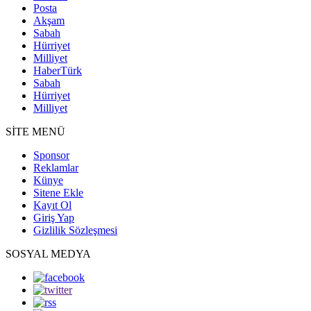
Posta
Akşam
Sabah
Hürriyet
Milliyet
HaberTürk
Sabah
Hürriyet
Milliyet
SİTE MENÜ
Sponsor
Reklamlar
Künye
Sitene Ekle
Kayıt Ol
Giriş Yap
Gizlilik Sözleşmesi
SOSYAL MEDYA