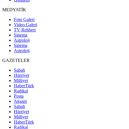
MEDYATİK
Foto Galeri
Video Galeri
TV Rehberi
Sinema
Astroloji
Sinema
Astroloji
GAZETELER
Sabah
Hürriyet
Milliyet
HaberTürk
Radikal
Posta
Akşam
Sabah
Hürriyet
Milliyet
HaberTürk
Radikal