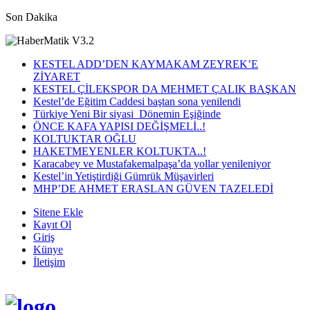
Son Dakika
KESTEL ADD’DEN KAYMAKAM ZEYREK’E
ZİYARET
KESTEL ÇİLEKSPOR DA MEHMET ÇALIK BAŞKAN
Kestel’de Eğitim Caddesi baştan sona yenilendi
Türkiye Yeni Bir siyasi Dönemin Eşiğinde
ÖNCE KAFA YAPISI DEĞİŞMELİ..!
KOLTUKTAR OĞLU
HAKETMEYENLER KOLTUKTA..!
Karacabey ve Mustafakemalpaşa’da yollar yenileniyor
Kestel’in Yetiştirdiği Gümrük Müşavirleri
MHP’DE AHMET ERASLAN GÜVEN TAZELEDİ
Sitene Ekle
Kayıt Ol
Giriş
Künye
İletişim