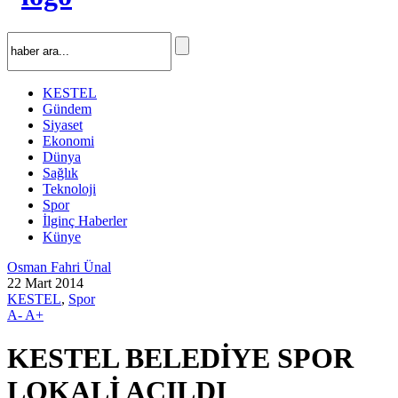
KESTEL
Gündem
Siyaset
Ekonomi
Dünya
Sağlık
Teknoloji
Spor
İlginç Haberler
Künye
Osman Fahri Ünal
22 Mart 2014
KESTEL
,
Spor
A-
A+
KESTEL BELEDİYE SPOR
LOKALİ AÇILDI