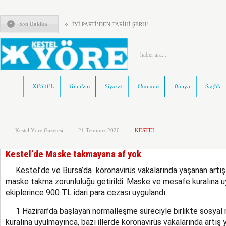
Son Dakika
İYİ PARTİ’DEN TARİHİ ŞERH!
‘Mekke Anlaşması’ Güvenlik değil, savaş getirir!
KESTEL ADD’DEN KAYMAKAM ZEYREK’E ZİYARET
KESTEL ÇİLEKSPOR DA MEHMET ÇALIK BAŞKAN
Kestel’de Eğitim Caddesi baştan sona yenilendi
Türkiye Yeni Bir siyasi Dönemin Eşiğinde
ÖNCE KAFA YAPISI DEĞİŞMELİ..!
KESTEL
Gündem
Siyaset
Ekonomi
Dünya
Sağlık
KOLTUKTAR OĞLU
HAKETMEYENLER KOLTUKTA..!
Karacabey ve Mustafakemalpaşa’da yollar yenileniyor
Kestel Yöre Gazetesi
21 Temmuz 2020
KESTEL
Kestel’de Maske takmayana af yok
Kestel’de ve Bursa’da koronavirüs vakalarında yaşanan artış 
maske takma zorunluluğu getirildi. Maske ve mesafe kuralına u
ekiplerince 900 TL idari para cezası uygulandı.
1 Haziran’da başlayan normalleşme süreciyle birlikte sosya
kuralına uyulmayınca, bazı illerde koronavirüs vakalarında artış