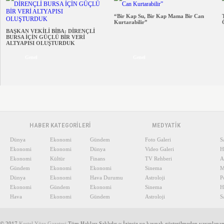
“Bir Kap Su, Bir Kap Mama Bir Can
Kurtarabilir”
BAŞKAN VEKİLİ BİBA: DİRENÇLİ
BURSA İÇİN GÜÇLÜ BİR VERİ
ALTYAPISI OLUŞTURDUK
Genel
Genel
HABER KATEGORİLERİ
MEDYATİK
Dünya
Ekonomi
Gündem
Foto Galeri
S
Ekonomi
Ekonomi
Dünya
Video Galeri
H
Ekonomi
Kültür
Finans
TV Rehberi
A
Gündem
Ekonomi
Ekonomi
Sinema
M
Dünya
Ekonomi
Hava Durumu
Astroloji
P
Ekonomi
Gündem
Ekonomi
Sinema
H
Hava
Ekonomi
Gündem
Astroloji
S
© 2017
Kestel Yöre Gazetesi
Tüm Hakları Saklıdır ~ İzinsiz ve kaynak gösterilmeden yayınlana