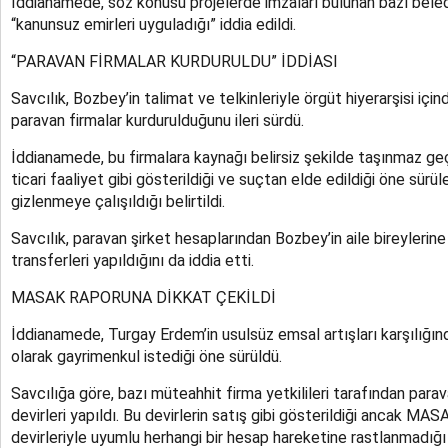
İddianamede, söz konusu projelerde imzaları bulunan bazı beledi
“kanunsuz emirleri uyguladığı” iddia edildi.
“PARAVAN FİRMALAR KURDURULDU” İDDİASI
Savcılık, Bozbey’in talimat ve telkinleriyle örgüt hiyerarşisi için
paravan firmalar kurdurulduğunu ileri sürdü.
İddianamede, bu firmalara kaynağı belirsiz şekilde taşınmaz geçiş
ticari faaliyet gibi gösterildiği ve suçtan elde edildiği öne sürü
gizlenmeye çalışıldığı belirtildi.
Savcılık, paravan şirket hesaplarından Bozbey’in aile bireylerin
transferleri yapıldığını da iddia etti.
MASAK RAPORUNA DİKKAT ÇEKİLDİ
İddianamede, Turgay Erdem’in usulsüz emsal artışları karşılığı
olarak gayrimenkul istediği öne sürüldü.
Savcılığa göre, bazı müteahhit firma yetkilileri tarafından para
devirleri yapıldı. Bu devirlerin satış gibi gösterildiği ancak MA
devirleriyle uyumlu herhangi bir hesap hareketine rastlanmadığı b