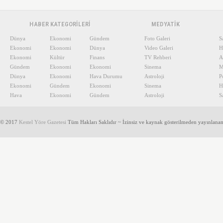
HABER KATEGORİLERİ
MEDYATİK
Dünya
Ekonomi
Gündem
Foto Galeri
S
Ekonomi
Ekonomi
Dünya
Video Galeri
H
Ekonomi
Kültür
Finans
TV Rehberi
A
Gündem
Ekonomi
Ekonomi
Sinema
M
Dünya
Ekonomi
Hava Durumu
Astroloji
P
Ekonomi
Gündem
Ekonomi
Sinema
H
Hava
Ekonomi
Gündem
Astroloji
S
© 2017
Kestel Yöre Gazetesi
Tüm Hakları Saklıdır ~ İzinsiz ve kaynak gösterilmeden yayınlana