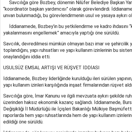
Savcılığa göre Bozbey, dönemin Nilüfer Belediye Başkan Yar
“koordinatör başkan yardımcısı” olarak görevlendirdi. İddianame
unvan bulunmadığı, bu görevlendirmenin usul ve yasaya aykırı o
İddianamede, Bozbey’in bu yetkilendirme ve kadro ihdasını “k
yakalanmasını engellemek” amacıyla yaptığı öne sürüldü.
Savcılık, devredilmesi mümkün olmayan bazı imar ve şehircilik y
toplandığını, yapı ruhsatları ve yapı kullanım izinlerinin bu sist
onaylandığını iddia etti.
USULSÜZ EMSAL ARTIŞI VE RÜŞVET İDDİASI
İddianamede, Bozbey liderliğinde kurulduğu ileri sürülen yapının,
yapı kullanım izinleri karşılığında inşaat firmalarından rüşvet aldığ
Savcılığa göre, İmar Kanunu ve ilgili mevzuata aykırı şekilde ruh
üzerinden haksız ekonomik kazanç sağlandı. İddianamede, Bursa 
Değişikliği İl Müdürlüğü ile İçişleri Bakanlığı Mülkiye Başmüfet
raporlarda hem yapı ruhsatlarında hem de yapı kullanım izinlerin
edildiği öne sürüldü.