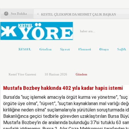
KESTEL ADD’DEN KAYMAKAM ZEYREK’E ZİYARET
Son Dakika
KESTEL ÇİLEKSPOR DA MEHMET ÇALIK BAŞKAN
Kestel’de Eğitim Caddesi baştan sona yenilendi
Türkiye Yeni Bir siyasi Dönemin Eşiğinde
ÖNCE KAFA YAPISI DEĞİŞMELİ..!
KESTEL
Gündem
Siyaset
Ekonomi
Dünya
Sağlık
KOLTUKTAR OĞLU
HAKETMEYENLER KOLTUKTA..!
Kestel Yöre Gazetesi
10 Haziran 2026
Gündem
Karacabey ve Mustafakemalpaşa’da yollar yenileniyor
Kestel’in Yetiştirdiği Gümrük Müşavirleri
Mustafa Bozbey hakkında 402 yıla kadar hapis istemi
MHP’DE AHMET ERASLAN GÜVEN TAZELEDİ
Bursa’da “suç işlemek amacıyla örgüt kurma ve yönetme”, “suç
örgüte üye olma”, “rüşvet”, “suçtan kaynaklanan mal varlığı değe
kirliliğine neden olma” suçlamalarıyla yürütülen soruşturmada idd
Bakanlığınca geçici tedbirle görevden uzaklaştırılan Bursa Büy
Mustafa Bozbey’in de aralarında bulunduğu 37’si tutuklu 63 san
sayfalık iddianame, Bursa 2. Ağır Ceza Mahkemesi tarafından ka