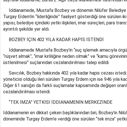
İddianamede, Mustafa Bozbey ve dönemin Nilüfer Belediye 
Turgay Erdem’in “liderliğinde” faaliyet gösterdiği öne sürülen ik
yapısı, belediye içindeki yetki ilişkileri, imar süreçleri, para tran
ayrıntılı şekilde yer aldı.
BOZBEY İÇİN 402 YILA KADAR HAPİS İSTENDİ
İddianamede Mustafa Bozbey’in “suç işlemek amacıyla örgü
“rüşvet almak”, “imar kirliliğine neden olmak” ve “kamu görevini
üstlenilmesi” suçlarından cezalandırılması talep edildi.
Savcılık, Bozbey hakkında 402 yıla kadar hapis cezası istedi
yöneticisi olduğu ileri sürülen Turgay Erdem için ise 946 yıla kad
Diğer 61 sanığın da farklı suçlamalar kapsamında değişen oranl
cezalandırılması istendi.
“TEK İMZA” YETKİSİ İDDİANAMENİN MERKEZİNDE
İddianamenin en dikkat çeken başlıklarından biri, Bozbey’in Nilü
döneminde Turgay Erdem’e verdiği öne sürülen “tek imza” yetkis