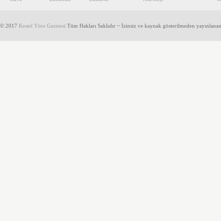
© 2017
Kestel Yöre Gazetesi
Tüm Hakları Saklıdır ~ İzinsiz ve kaynak gösterilmeden yayınlana