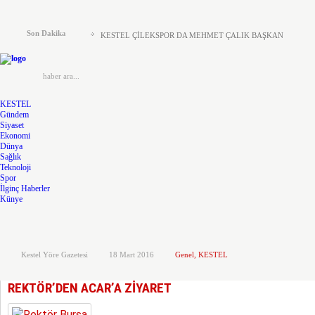
KESTEL ADD’DEN KAYMAKAM ZEYREK’E ZİYARET
Son Dakika
KESTEL ÇİLEKSPOR DA MEHMET ÇALIK BAŞKAN
Kestel’de Eğitim Caddesi baştan sona yenilendi
Türkiye Yeni Bir siyasi Dönemin Eşiğinde
KESTEL
ÖNCE KAFA YAPISI DEĞİŞMELİ..!
Gündem
Siyaset
KOLTUKTAR OĞLU
Ekonomi
Dünya
Sağlık
HAKETMEYENLER KOLTUKTA..!
Teknoloji
Spor
Karacabey ve Mustafakemalpaşa’da yollar yenileniyor
İlginç Haberler
Künye
Kestel’in Yetiştirdiği Gümrük Müşavirleri
MHP’DE AHMET ERASLAN GÜVEN TAZELEDİ
Kestel Yöre Gazetesi
18 Mart 2016
Genel
,
KESTEL
REKTÖR’DEN ACAR’A ZİYARET