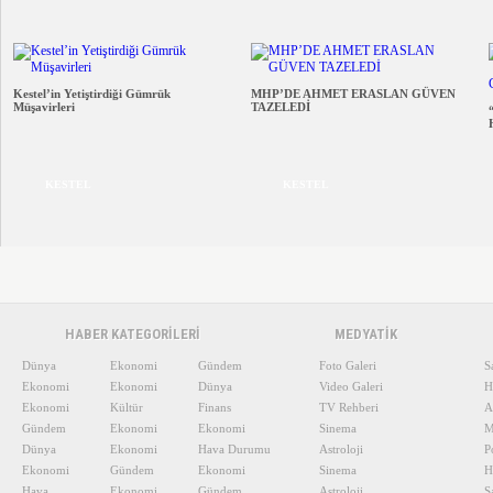
Kestel’in Yetiştirdiği Gümrük
MHP’DE AHMET ERASLAN GÜVEN
Müşavirleri
TAZELEDİ
KESTEL
KESTEL
HABER KATEGORİLERİ
MEDYATİK
Dünya
Ekonomi
Gündem
Foto Galeri
S
Ekonomi
Ekonomi
Dünya
Video Galeri
H
Ekonomi
Kültür
Finans
TV Rehberi
A
Gündem
Ekonomi
Ekonomi
Sinema
M
Dünya
Ekonomi
Hava Durumu
Astroloji
P
Ekonomi
Gündem
Ekonomi
Sinema
H
Hava
Ekonomi
Gündem
Astroloji
S