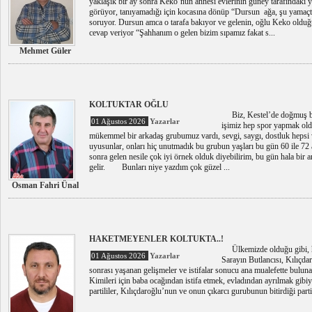
yaklaşık bir ay sonra Keko’nun annesi evlerinin güney tarafındaki yo
görüyor, tanıyamadığı için kocasına dönüp “Dursun ağa, şu yamaçta
soruyor. Dursun amca o tarafa bakıyor ve gelenin, oğlu Keko olduğ
cevap veriyor “Şahhanım o gelen bizim sıpamız fakat s...
Mehmet Güler
KOLTUKTAR OĞLU
Biz, Kestel’de doğmuş bü
01 Ağustos 2026
Yazarlar
işimiz hep spor yapmak oldu
mükemmel bir arkadaş grubumuz vardı, sevgi, saygı, dostluk hepsi va
uyusunlar, onları hiç unutmadık bu grubun yaşları bu gün 60 ile 72 
sonra gelen nesile çok iyi örnek olduk diyebilirim, bu gün hala bir a
gelir. Bunları niye yazdım çok güzel ...
Osman Fahri Ünal
HAKETMEYENLER KOLTUKTA..!
Ülkemizde olduğu gibi, h
01 Ağustos 2026
Yazarlar
Sarayın Butlancısı, Kılıçda
sonrası yaşanan gelişmeler ve istifalar sonucu ana mualefette bu
Kimileri için baba ocağından istifa etmek, evladından ayrılmak gibiydi
partililer, Kılıçdaroğlu’nun ve onun çıkarcı gurubunun bitirdiği parti