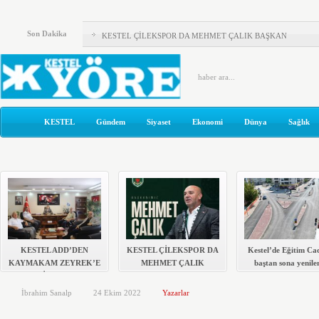
KESTEL ADD’DEN KAYMAKAM ZEYREK’E ZİYARET
Son Dakika
KESTEL ÇİLEKSPOR DA MEHMET ÇALIK BAŞKAN
Kestel’de Eğitim Caddesi baştan sona yenilendi
Türkiye Yeni Bir siyasi Dönemin Eşiğinde
ÖNCE KAFA YAPISI DEĞİŞMELİ..!
KESTEL
Gündem
Siyaset
Ekonomi
Dünya
Sağlık
KOLTUKTAR OĞLU
HAKETMEYENLER KOLTUKTA..!
Karacabey ve Mustafakemalpaşa’da yollar yenileniyor
Kestel’in Yetiştirdiği Gümrük Müşavirleri
MHP’DE AHMET ERASLAN GÜVEN TAZELEDİ
KESTEL ADD’DEN
KESTEL ÇİLEKSPOR DA
Kestel’de Eğitim Ca
KAYMAKAM ZEYREK’E
MEHMET ÇALIK
baştan sona yenile
ZİYARET
BAŞKAN
İbrahim Sanalp
24 Ekim 2022
Yazarlar