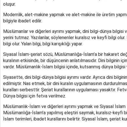
oluşur.
Modernlik, alet-makine yapmak ve alet-makine ile üretim yapmaktır
bilgiyle ibadet edilir.
Müslümanlar ve diğerleri ayrımı yapmak, dini bilgi-dünya bilgis
yerini tutmaz. Yazılanlar, söylenenler kuralsız ve keyfi bilgi olur. 
bilgi olur. Yalan bilgi, bilgi karışıklığı yapar.
Siyasal İslam-şeriat sözü, Müslümanlığa-İslam’a bir hakaret değild
kuralının etkisinde, bir düşüncenin anlatılmasıdır. Dini bilginin iç
vardır. Müslümanlık-İslam bilgisi içinde, kutsanmış dünya bilgisi v
Siyasette, dini bilgi-dünya bilgisi ayrımı vardır. Ayrıca dini bilginin
edilmiştir. Nas etmek, bir dini kuralın uygulamasının durdurulmasıd
kuralları serbesttir. Şeriat kurallarının uygulaması yasaktır. Fetva, 
Dünya bilgisi için fetva verilmez.
Müslümanlık-İslam ve diğerleri ayrımı yapmak ve Siyasal İslam tab
Müslümanlığa-İslam’a yapılmış eleştiri saymak, kuralsız-keyfi bi
İslam terimleri, ibadet kurallarını belirtir. Siyasal İslam, şeriat kura