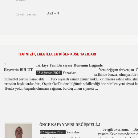
8+3 = ?
İLGİNİZİ ÇEKEBİLECEK DİĞER KÖŞE YAZILARI
Türkiye Yeni Bir siyasi Dönemin Eşiğinde
Hayrettin BULUT
Yeni değişim derken; sn. Özg
03 Ağustos 2026
Yazarlar
tarihinde benzeri olmayan bir 
muhalefet partisi olarak aldı. Türk siyaseti zaman zaman köklü kırılmalara sahne olmuştu
tartışılan başlıklardan biri, Özgür Özel'in öncülüğünde şekillendiği öne sürülen yeni siyasi har
Henüz yolun başında olmasına rağmen, bu oluşumun siyasete ...
ÖNCE KAFA YAPISI DEĞİŞMELİ..!
Sevgili okurlarım; Bizi
02 Ağustos 2026
Yazarlar
yaşıtım Keko isminde bir o