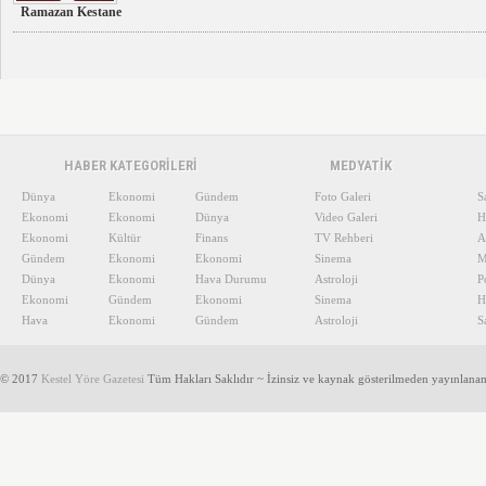
Ramazan Kestane
HABER KATEGORİLERİ
MEDYATİK
Dünya
Ekonomi
Gündem
Foto Galeri
S
Ekonomi
Ekonomi
Dünya
Video Galeri
H
Ekonomi
Kültür
Finans
TV Rehberi
A
Gündem
Ekonomi
Ekonomi
Sinema
M
Dünya
Ekonomi
Hava Durumu
Astroloji
P
Ekonomi
Gündem
Ekonomi
Sinema
H
Hava
Ekonomi
Gündem
Astroloji
S
© 2017
Kestel Yöre Gazetesi
Tüm Hakları Saklıdır ~ İzinsiz ve kaynak gösterilmeden yayınlana