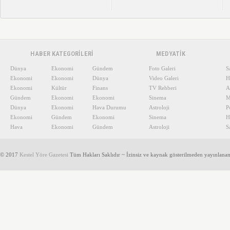
HABER KATEGORİLERİ
MEDYATİK
Dünya
Ekonomi
Gündem
Foto Galeri
S
Ekonomi
Ekonomi
Dünya
Video Galeri
H
Ekonomi
Kültür
Finans
TV Rehberi
A
Gündem
Ekonomi
Ekonomi
Sinema
M
Dünya
Ekonomi
Hava Durumu
Astroloji
P
Ekonomi
Gündem
Ekonomi
Sinema
H
Hava
Ekonomi
Gündem
Astroloji
S
© 2017
Kestel Yöre Gazetesi
Tüm Hakları Saklıdır ~ İzinsiz ve kaynak gösterilmeden yayınlana