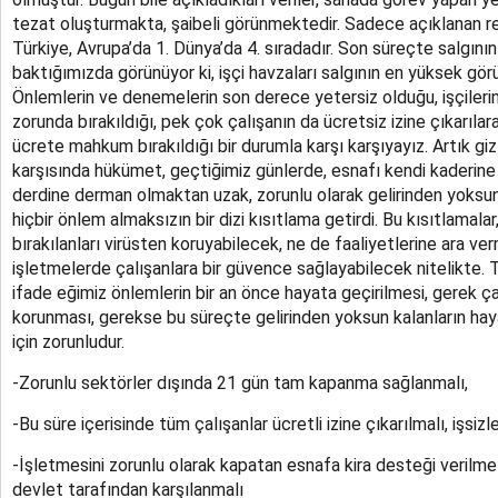
tezat oluşturmakta, şaibeli görünmektedir. Sadece açıklanan r
Türkiye, Avrupa’da 1. Dünya’da 4. sıradadır. Son süreçte salgının
baktığımızda görünüyor ki, işçi havzaları salgının en yüksek gö
Önlemlerin ve denemelerin son derece yetersiz olduğu, işçileri
zorunda bırakıldığı, pek çok çalışanın da ücretsiz izine çıkarılara
ücrete mahkum bırakıldığı bir durumla karşı karşıyayız. Artık 
karşısında hükümet, geçtiğimiz günlerde, esnafı kendi kaderine 
derdine derman olmaktan uzak, zorunlu olarak gelirinden yoksun
hiçbir önlem almaksızın bir dizi kısıtlama getirdi. Bu kısıtlamal
bırakılanları virüsten koruyabilecek, ne de faaliyetlerine ara v
işletmelerde çalışanlara bir güvence sağlayabilecek nitelikte.
ifade eğimiz önlemlerin bir an önce hayata geçirilmesi, gerek çal
korunması, gerekse bu süreçte gelirinden yoksun kalanların hay
için zorunludur.
-Zorunlu sektörler dışında 21 gün tam kapanma sağlanmalı,
-Bu süre içerisinde tüm çalışanlar ücretli izine çıkarılmalı, işsizl
-İşletmesini zorunlu olarak kapatan esnafa kira desteği verilmel
devlet tarafından karşılanmalı