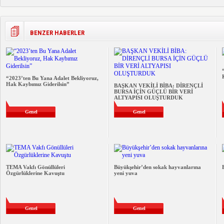
BENZER HABERLER
“2023’ten Bu Yana Adalet Bekliyoruz,
Hak Kaybımız Giderilsin”
BAŞKAN VEKİLİ BİBA: DİRENÇLİ
BURSA İÇİN GÜÇLÜ BİR VERİ
ALTYAPISI OLUŞTURDUK
Genel
Genel
TEMA Vakfı Gönüllüleri
Büyükşehir’den sokak hayvanlarına
Özgürlüklerine Kavuştu
yeni yuva
Genel
Genel