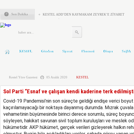
Son Dakika
KESTEL ADD’DEN KAYMAKAM ZEYREK’E ZİYARET
KESTEL ÇİLEKSPOR DA MEHMET ÇALIK BAŞKAN
Kestel’de Eğitim Caddesi baştan sona yenilendi
Türkiye Yeni Bir siyasi Dönemin Eşiğinde
ÖNCE KAFA YAPISI DEĞİŞMELİ..!
KOLTUKTAR OĞLU
HAKETMEYENLER KOLTUKTA..!
KESTEL
Gündem
Siyaset
Ekonomi
Dünya
Sağlık
Karacabey ve Mustafakemalpaşa’da yollar yenileniyor
Kestel’in Yetiştirdiği Gümrük Müşavirleri
MHP’DE AHMET ERASLAN GÜVEN TAZELEDİ
Kestel Yöre Gazetesi
05 Aralık 2020
KESTEL
Sol Parti “Esnaf ve çalışan kendi kaderine terk edilmişt
Covid-19 Pandemisi’nin son süreçte geldiği endişe verici boyut
kaçırılamayacağı bir noktaya dayanmış durumda. Mızrak çuvala 
vehametinin büyümesinde birinci derece sorumlu, süreç boyunc
söyleyen, hakikat savunan sivil toplum kuruluşları ve meslek o
hükümetidir. AKP hükümet, gerçek verileri gizleyerek halkın r
olmuştur. Bugün bile açıkladıkları veriler, sahada görev yapan yetki