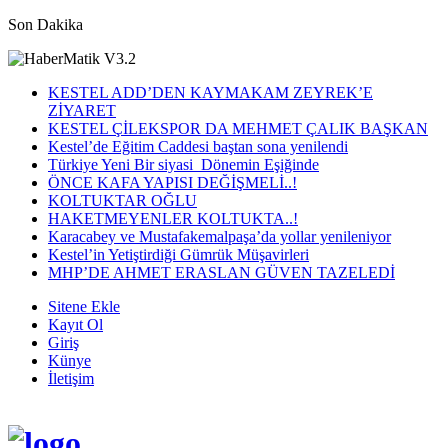
Son Dakika
KESTEL ADD’DEN KAYMAKAM ZEYREK’E
ZİYARET
KESTEL ÇİLEKSPOR DA MEHMET ÇALIK BAŞKAN
Kestel’de Eğitim Caddesi baştan sona yenilendi
Türkiye Yeni Bir siyasi Dönemin Eşiğinde
ÖNCE KAFA YAPISI DEĞİŞMELİ..!
KOLTUKTAR OĞLU
HAKETMEYENLER KOLTUKTA..!
Karacabey ve Mustafakemalpaşa’da yollar yenileniyor
Kestel’in Yetiştirdiği Gümrük Müşavirleri
MHP’DE AHMET ERASLAN GÜVEN TAZELEDİ
Sitene Ekle
Kayıt Ol
Giriş
Künye
İletişim