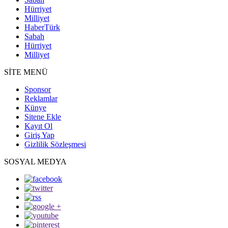
Hürriyet
Milliyet
HaberTürk
Sabah
Hürriyet
Milliyet
SİTE MENÜ
Sponsor
Reklamlar
Künye
Sitene Ekle
Kayıt Ol
Giriş Yap
Gizlilik Sözleşmesi
SOSYAL MEDYA