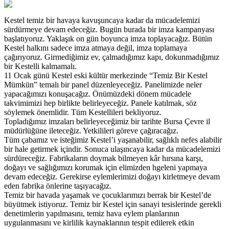
Kestel temiz bir havaya kavuşuncaya kadar da mücadelemizi
sürdürmeye devam edeceğiz. Bugün burada bir imza kampanyası
başlatıyoruz. Yaklaşık on gün boyunca imza toplayacağız. Bütün
Kestel halkını sadece imza atmaya değil, imza toplamaya
çağırıyoruz. Girmediğimiz ev, çalmadığımız kapı, dokunmadığımız
bir Kestelli kalmamalı.
11 Ocak günü Kestel eski kültür merkezinde “Temiz Bir Kestel
Mümkün” temalı bir panel düzenleyeceğiz. Panelimizde neler
yapacağımızı konuşacağız. Önümüzdeki dönem mücadele
takvimimizi hep birlikte belirleyeceğiz. Panele katılmak, söz
söylemek önemlidir. Tüm Kestellileri bekliyoruz.
Topladığımız imzaları belirleyeceğimiz bir tarihte Bursa Çevre il
müdürlüğüne ileteceğiz. Yetkilileri göreve çağıracağız.
Tüm çabamız ve isteğimiz Kestel’i yaşanabilir, sağlıklı nefes alabilir
bir hale getirmek içindir. Sonuca ulaşıncaya kadar da mücadelemizi
sürdüreceğiz. Fabrikaların doymak bilmeyen kâr hırsına karşı,
doğayı ve sağlığımızı korumak için elimizden hgeleni yapmaya
devam edeceğiz. Gerekirse eylemlerimizi doğayı kirletmeye devam
eden fabrika önlerine taşıyacağız.
Temiz bir havada yaşamak ve çocuklarımızı berrak bir Kestel’de
büyütmek istiyoruz. Temiz bir Kestel için sanayi tesislerinde gerekli
denetimlerin yapılmasını, temiz hava eylem planlarının
uygulanmasını ve kirlilik kaynaklarının tespit edilerek etkin