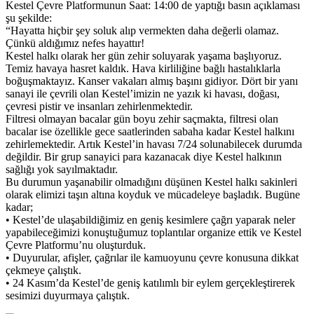
Kestel Çevre Platformunun Saat: 14:00 de yaptığı basın açıklaması
şu şekilde:
“Hayatta hiçbir şey soluk alıp vermekten daha değerli olamaz.
Çünkü aldığımız nefes hayattır!
Kestel halkı olarak her gün zehir soluyarak yaşama başlıyoruz.
Temiz havaya hasret kaldık. Hava kirliliğine bağlı hastalıklarla
boğuşmaktayız. Kanser vakaları almış başını gidiyor. Dört bir yanı
sanayi ile çevrili olan Kestel’imizin ne yazık ki havası, doğası,
çevresi pistir ve insanları zehirlenmektedir.
Filtresi olmayan bacalar gün boyu zehir saçmakta, filtresi olan
bacalar ise özellikle gece saatlerinden sabaha kadar Kestel halkını
zehirlemektedir. Artık Kestel’in havası 7/24 solunabilecek durumda
değildir. Bir grup sanayici para kazanacak diye Kestel halkının
sağlığı yok sayılmaktadır.
Bu durumun yaşanabilir olmadığını düşünen Kestel halkı sakinleri
olarak elimizi taşın altına koyduk ve mücadeleye başladık. Bugüne
kadar;
• Kestel’de ulaşabildiğimiz en geniş kesimlere çağrı yaparak neler
yapabileceğimizi konuştuğumuz toplantılar organize ettik ve Kestel
Çevre Platformu’nu oluşturduk.
• Duyurular, afişler, çağrılar ile kamuoyunu çevre konusuna dikkat
çekmeye çalıştık.
• 24 Kasım’da Kestel’de geniş katılımlı bir eylem gerçekleştirerek
sesimizi duyurmaya çalıştık.