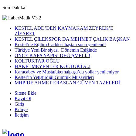
Son Dakika
KESTEL ADD’DEN KAYMAKAM ZEYREK’E
ZİYARET
KESTEL ÇİLEKSPOR DA MEHMET ÇALIK BAŞKAN
Kestel’de Eğitim Caddesi baştan sona yenilendi
Türkiye Yeni Bir siyasi Dönemin Eşiğinde
ÖNCE KAFA YAPISI DEĞİŞMELİ..!
KOLTUKTAR OĞLU
HAKETMEYENLER KOLTUKTA..!
Karacabey ve Mustafakemalpaşa’da yollar yenileniyor
Kestel’in Yetiştirdiği Gümrük Müşavirleri
MHP’DE AHMET ERASLAN GÜVEN TAZELEDİ
Sitene Ekle
Kayıt Ol
Giriş
Künye
İletişim