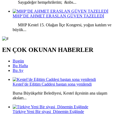
Saygıdeğer hemşehrilerim; &nbs...
MHP’DE AHMET ERASLAN GÜVEN TAZELEDİ
MHP Kestel 15. Olağan İlçe Kongresi, yoğun katılım ve
büyük...
EN ÇOK OKUNAN HABERLER
Bugün
Bu Hafta
Bu Ay
Kestel’de Eğitim Caddesi baştan sona yenilendi
Bursa Büyükşehir Belediyesi, Kestel ilçesinin ana ulaşım
aksları...
Türkiye Yeni Bir siyasi Dönemin Eşiğinde