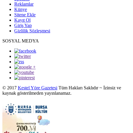
Reklamlar
Künye
Sitene Ekle
Kayıt Ol
Giriş Yap
Gizlilik Sözleşmesi
SOSYAL MEDYA
© 2017
Kestel Yöre Gazetesi
Tüm Hakları Saklıdır ~ İzinsiz ve
kaynak gösterilmeden yayınlanamaz.