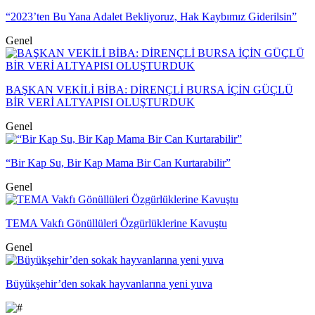
“2023’ten Bu Yana Adalet Bekliyoruz, Hak Kaybımız Giderilsin”
Genel
BAŞKAN VEKİLİ BİBA: DİRENÇLİ BURSA İÇİN GÜÇLÜ
BİR VERİ ALTYAPISI OLUŞTURDUK
Genel
“Bir Kap Su, Bir Kap Mama Bir Can Kurtarabilir”
Genel
TEMA Vakfı Gönüllüleri Özgürlüklerine Kavuştu
Genel
Büyükşehir’den sokak hayvanlarına yeni yuva