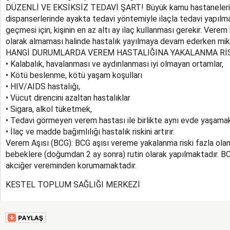
DÜZENLİ VE EKSİKSİZ TEDAVİ ŞART! Büyük kamu hastaneleri
dispanserlerinde ayakta tedavi yöntemiyle ilaçla tedavi yapılm
geçmesi için, kişinin en az altı ay ilaç kullanması gerekir. Verem 
olarak almaması halinde hastalık yayılmaya devam ederken mikro
HANGİ DURUMLARDA VEREM HASTALIĞINA YAKALANMA RİS
• Kalabalık, havalanması ve aydınlanması iyi olmayan ortamlar,
• Kötü beslenme, kötü yaşam koşulları
• HIV/AIDS hastalığı,
• Vücut direncini azaltan hastalıklar
• Sigara, alkol tüketmek,
• Tedavi görmeyen verem hastası ile birlikte aynı evde yaşama
• İlaç ve madde bağımlılığı hastalık riskini artırır.
Verem Aşısı (BCG): BCG aşısı vereme yakalanma riski fazla ola
bebeklere (doğumdan 2 ay sonra) rutin olarak yapılmaktadır. BCG
akciğer vereminden korumamaktadır.
KESTEL TOPLUM SAĞLIĞI MERKEZİ