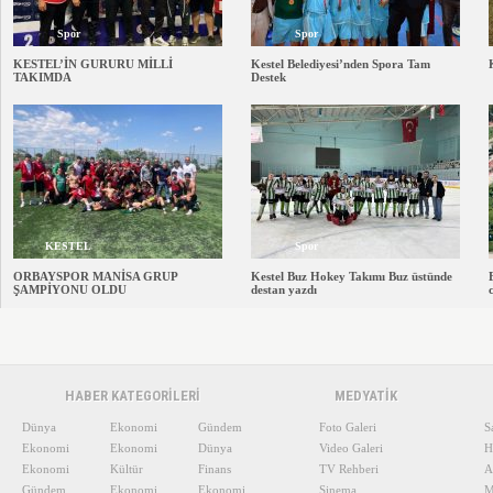
Spor
Spor
KESTEL’İN GURURU MİLLİ
Kestel Belediyesi’nden Spora Tam
TAKIMDA
Destek
KESTEL
Spor
ORBAYSPOR MANİSA GRUP
Kestel Buz Hokey Takımı Buz üstünde
ŞAMPİYONU OLDU
destan yazdı
HABER KATEGORİLERİ
MEDYATİK
Dünya
Ekonomi
Gündem
Foto Galeri
S
Ekonomi
Ekonomi
Dünya
Video Galeri
H
Ekonomi
Kültür
Finans
TV Rehberi
A
Gündem
Ekonomi
Ekonomi
Sinema
M