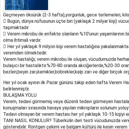
Geçmeyen öksürük (2-3 hafta),yorgunluk, gece terlemeleri, kil
 Bugün, dünya nüfusunun üçte biri (yaklaşık 2 milyar kişi) vü
taşımaktadır
 Verem mikrobu ile enfekte olanların %10’unun yaşamlarının 
olma ihtimali vardır.
 Her yıl yaklaşık 9 milyon kişi verem hastalığına yakalanmakta
veremden ölmektedir.
Verem hastalığı; verem mikrobu ile oluşan, vücudumuzda herhang
bulaşıcı bir hastalıktır.%70-80 oranda akciğerlerde,%20-30 oran
bezleri,beyin zarı,kemikler,böbrekler,kalp zarı ve diğer birçok o
Her yıl ocak ayının ilk Pazar gününü takip eden hafta Verem Ha
belirlenmiştir.
BULAŞMA YOLU
Verem, tedavi görmemiş veya düzenli tedavi görmeyen hastala
konuşmaları sırasında havaya yayılan mikropların solunum yoluyla
Tedavi olmayan bir verem hastası her yıl yaklaşık 10-15 kişiyi 
TANI NASIL KONULUR? Tüberkülin deri testi vücudunuzda vere
gösterebilir. Röntgen çekimi ve balgam kültürü ile kesin verem t