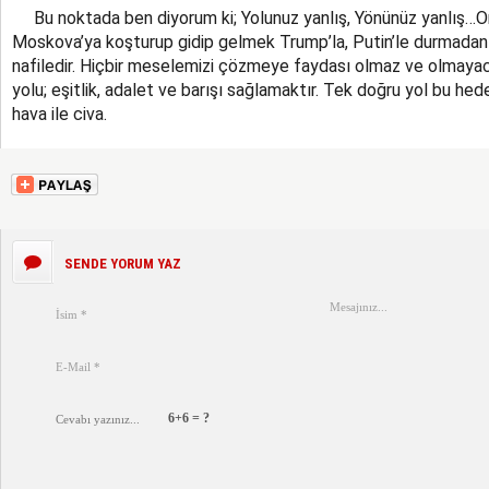
Bu noktada ben diyorum ki; Yolunuz yanlış, Yönünüz yanlış…On
Moskova’ya koşturup gidip gelmek Trump’la, Putin’le durmada
nafiledir. Hiçbir meselemizi çözmeye faydası olmaz ve olmayac
yolu; eşitlik, adalet ve barışı sağlamaktır. Tek doğru yol bu hed
hava ile civa.
SENDE YORUM YAZ
6+6 = ?