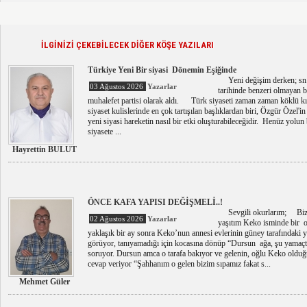
İLGİNİZİ ÇEKEBİLECEK DİĞER KÖŞE YAZILARI
Türkiye Yeni Bir siyasi Dönemin Eşiğinde
Yeni değişim derken; sn. Ö
03 Ağustos 2026
Yazarlar
tarihinde benzeri olmayan bi
muhalefet partisi olarak aldı. Türk siyaseti zaman zaman köklü 
siyaset kulislerinde en çok tartışılan başlıklardan biri, Özgür Özel'
yeni siyasi hareketin nasıl bir etki oluşturabileceğidir. Henüz yol
siyasete ...
Hayrettin BULUT
ÖNCE KAFA YAPISI DEĞİŞMELİ..!
Sevgili okurlarım; Bizi
02 Ağustos 2026
Yazarlar
yaşıtım Keko isminde bir o
yaklaşık bir ay sonra Keko’nun annesi evlerinin güney tarafındaki yo
görüyor, tanıyamadığı için kocasına dönüp “Dursun ağa, şu yamaçta
soruyor. Dursun amca o tarafa bakıyor ve gelenin, oğlu Keko olduğ
cevap veriyor “Şahhanım o gelen bizim sıpamız fakat s...
Mehmet Güler