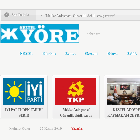
İYİ PARTİ’DEN TARİHİ ŞERH!
Son Dakika
‘Mekke Anlaşması’ Güvenlik değil, savaş getirir!
KESTEL ADD’DEN KAYMAKAM ZEYREK’E ZİYARET
KESTEL ÇİLEKSPOR DA MEHMET ÇALIK BAŞKAN
Kestel’de Eğitim Caddesi baştan sona yenilendi
KESTEL
Gündem
Siyaset
Ekonomi
Dünya
Sağlık
Türkiye Yeni Bir siyasi Dönemin Eşiğinde
ÖNCE KAFA YAPISI DEĞİŞMELİ..!
KOLTUKTAR OĞLU
HAKETMEYENLER KOLTUKTA..!
Karacabey ve Mustafakemalpaşa’da yollar yenileniyor
İYİ PARTİ’DEN TARİHİ
‘Mekke Anlaşması’
KESTEL ADD’D
ŞERH!
Güvenlik değil, savaş
KAYMAKAM ZEYR
getirir!
ZİYARET
Mehmet Güler
25 Kasım 2019
Yazarlar