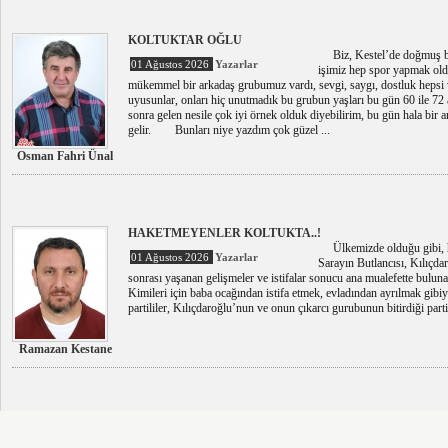
KOLTUKTAR OĞLU
Biz, Kestel’de doğmuş bü
01 Ağustos 2026
Yazarlar
işimiz hep spor yapmak oldu
mükemmel bir arkadaş grubumuz vardı, sevgi, saygı, dostluk hepsi va
uyusunlar, onları hiç unutmadık bu grubun yaşları bu gün 60 ile 72 
sonra gelen nesile çok iyi örnek olduk diyebilirim, bu gün hala bir a
gelir. Bunları niye yazdım çok güzel ...
Osman Fahri Ünal
HAKETMEYENLER KOLTUKTA..!
Ülkemizde olduğu gibi, h
01 Ağustos 2026
Yazarlar
Sarayın Butlancısı, Kılıçda
sonrası yaşanan gelişmeler ve istifalar sonucu ana mualefette bu
Kimileri için baba ocağından istifa etmek, evladından ayrılmak gibiydi
partililer, Kılıçdaroğlu’nun ve onun çıkarcı gurubunun bitirdiği parti
Ramazan Kestane