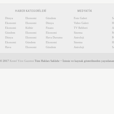
HABER KATEGORİLERİ
MEDYATİK
Dünya
Ekonomi
Gündem
Foto Galeri
S
Ekonomi
Ekonomi
Dünya
Video Galeri
H
Ekonomi
Kültür
Finans
TV Rehberi
A
Gündem
Ekonomi
Ekonomi
Sinema
M
Dünya
Ekonomi
Hava Durumu
Astroloji
P
Ekonomi
Gündem
Ekonomi
Sinema
H
Hava
Ekonomi
Gündem
Astroloji
S
© 2017
Kestel Yöre Gazetesi
Tüm Hakları Saklıdır ~ İzinsiz ve kaynak gösterilmeden yayınlana