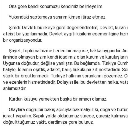
Ona göre kendi konumuzu kendimiz belirleyelim.
Yukarıdaki saptamaya sanırım kimse itiraz etmez.
Şimdi; Devleti bu ilkeye göre değerlendirelim; Devlet, kuran il
ateist bir yapılanmadır. Devlet aygıtı kişilerin egemenliğine hizm
bir organizasyondur.
Şayet, topluma hizmet eden bir araç ise, hakka uygundur. Anl
ilminde olmayan bizim kendi icadımız olan kurum ve kuruluşların
Uygunsa doğrudur, değilse yanlıştır. Bu bağlamda, Türkiye Cumhu
haliyle, İslamın eşitlik, adalet, barış hukukuna zıt noktadadır.
sapık bir örgütlenmedir. Türkiye halkının sorunlarını çözemez. 
ve ezenlerin hizmetindedir. Dolayısı ile, bu devletten halka, v
anlamsızdır.
Kurdun kuzuyu yemekten başka bir amacı olamaz.
Olaylara doğru bir bakış açısıyla bakmalıyız ki, doğa ve bütün in
icraat yapalım. Sapık yolda olduğumuz sürece, çaresiz kalma
doğrulttuğumuz vakit, derdimize çare buluruz.