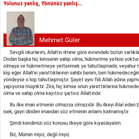
Yolunuz yanlış, Yönünüz yanlış…
Mehmet Güler
Sevgili okurlarım, Allah’ın ilmine göre evrendeki bütün varlıkları
Ondan başka hiç kimsenin sahip olma, hükmetme yetkisi yoktur. 
olmaya ve hükmetmeye yeltenmek ya tahutlaşmadır, veyahur m
kişi eğer Allah’ın yarattıklarının sahibi benim, ben hükmedeceği
yöndeyse o kişi tahutlaşmıştır. Şayet aynı fiili Allah adına ya
yapıyorsa müşriktir. Zira, hiç kimse onun yarattıklarına hükme
olma ve sahip olma kayıtsız şartsız Allah’ındır.
Bu ilke iman etmenin olmazsa olmazıdır. Bu ilkeyi ihlal eden bi
isek, gayri dinden imandan söz etmenin anlamı kalmamıştır.
Şimdi kendimizi söz konusu ilkeye göre kıyaslayalım.
Biz, Mümin miyiz, değil miyiz.