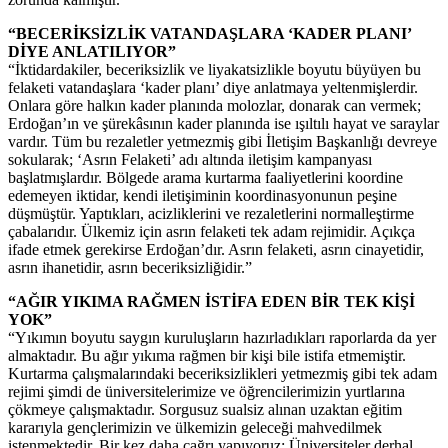
“BECERİKSİZLİK VATANDAŞLARA ‘KADER PLANI’
DİYE ANLATILIYOR”
“İktidardakiler, beceriksizlik ve liyakatsizlikle boyutu büyüyen bu
felaketi vatandaşlara ‘kader planı’ diye anlatmaya yeltenmişlerdir.
Onlara göre halkın kader planında molozlar, donarak can vermek;
Erdoğan’ın ve şürekâsının kader planında ise ışıltılı hayat ve saraylar
vardır. Tüm bu rezaletler yetmezmiş gibi İletişim Başkanlığı devreye
sokularak; ‘Asrın Felaketi’ adı altında iletişim kampanyası
başlatmışlardır. Bölgede arama kurtarma faaliyetlerini koordine
edemeyen iktidar, kendi iletişiminin koordinasyonunun peşine
düşmüştür. Yaptıkları, acizliklerini ve rezaletlerini normalleştirme
çabalarıdır. Ülkemiz için asrın felaketi tek adam rejimidir. Açıkça
ifade etmek gerekirse Erdoğan’dır. Asrın felaketi, asrın cinayetidir,
asrın ihanetidir, asrın beceriksizliğidir.”
“AĞIR YIKIMA RAĞMEN İSTİFA EDEN BİR TEK KİŞİ
YOK”
“Yıkımın boyutu saygın kuruluşların hazırladıkları raporlarda da yer
almaktadır. Bu ağır yıkıma rağmen bir kişi bile istifa etmemiştir.
Kurtarma çalışmalarındaki beceriksizlikleri yetmezmiş gibi tek adam
rejimi şimdi de üniversitelerimize ve öğrencilerimizin yurtlarına
çökmeye çalışmaktadır. Sorgusuz sualsiz alınan uzaktan eğitim
kararıyla gençlerimizin ve ülkemizin geleceği mahvedilmek
istenmektedir. Bir kez daha çağrı yapıyoruz: Üniversiteler derhal