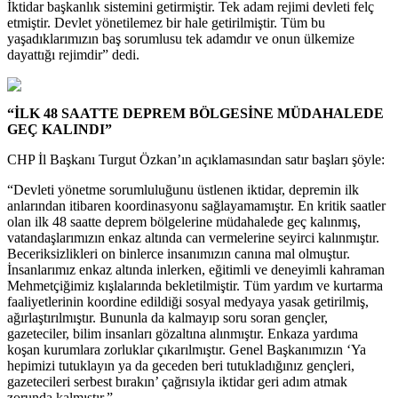
İktidar başkanlık sistemini getirmiştir. Tek adam rejimi devleti felç
etmiştir. Devlet yönetilemez bir hale getirilmiştir. Tüm bu
yaşadıklarımızın baş sorumlusu tek adamdır ve onun ülkemize
dayattığı rejimdir” dedi.
“İLK 48 SAATTE DEPREM BÖLGESİNE MÜDAHALEDE
GEÇ KALINDI”
CHP İl Başkanı Turgut Özkan’ın açıklamasından satır başları şöyle:
“Devleti yönetme sorumluluğunu üstlenen iktidar, depremin ilk
anlarından itibaren koordinasyonu sağlayamamıştır. En kritik saatler
olan ilk 48 saatte deprem bölgelerine müdahalede geç kalınmış,
vatandaşlarımızın enkaz altında can vermelerine seyirci kalınmıştır.
Beceriksizlikleri on binlerce insanımızın canına mal olmuştur.
İnsanlarımız enkaz altında inlerken, eğitimli ve deneyimli kahraman
Mehmetçiğimiz kışlalarında bekletilmiştir. Tüm yardım ve kurtarma
faaliyetlerinin koordine edildiği sosyal medyaya yasak getirilmiş,
ağırlaştırılmıştır. Bununla da kalmayıp soru soran gençler,
gazeteciler, bilim insanları gözaltına alınmıştır. Enkaza yardıma
koşan kurumlara zorluklar çıkarılmıştır. Genel Başkanımızın ‘Ya
hepimizi tutuklayın ya da geceden beri tutukladığınız gençleri,
gazetecileri serbest bırakın’ çağrısıyla iktidar geri adım atmak
zorunda kalmıştır.”