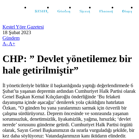
KESTEL
Gündem
Siyaset
Ekonomi
Dünya
Kestel Yöre Gazetesi
18 Şubat 2023
Gündem
A-
A+
CHP: ” Devlet yönetilemez bir
hale getirilmiştir”
İl yöneticileriyle birlikte il başkanlığında yaptığı değerlendirmede 6
Şubat’ta yaşanan depremin ardından Cumhuriyet Halk Partisi olarak
Genel Başkan Kemal Kılıçdaroğlu önderliğinde ‘Bu felaketi
dayanışma içinde aşacağız’ denilerek yola çıkıldığını hatırlatan
Özkan, “O günden bu yana yaralarımızı sarmak için özverili bir
çalışma sürdürüyoruz. Deprem öncesinde ve sonrasında yaşanan
sorumsuzluk, denetimsizlik, liyakatsizlik, yağma, hırsızlık; ‘devlet
nerede’ sorusunu gündeme getirdi. Cumhuriyet Halk Partisi örgütü
olarak, Sayın Genel Başkanımızın da ısrarla vurguladığı şekilde, bir
kez daha söylüyoruz: Vatandaşlarımızın kanı iktidarın elindedir.