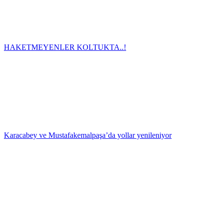
HAKETMEYENLER KOLTUKTA..!
Karacabey ve Mustafakemalpaşa’da yollar yenileniyor