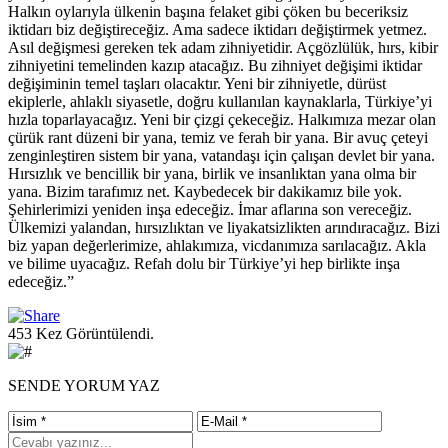
Halkın oylarıyla ülkenin başına felaket gibi çöken bu beceriksiz
iktidarı biz değiştireceğiz. Ama sadece iktidarı değiştirmek yetmez.
Asıl değişmesi gereken tek adam zihniyetidir. Açgözlülük, hırs, kibir
zihniyetini temelinden kazıp atacağız. Bu zihniyet değişimi iktidar
değişiminin temel taşları olacaktır. Yeni bir zihniyetle, dürüst
ekiplerle, ahlaklı siyasetle, doğru kullanılan kaynaklarla, Türkiye’yi
hızla toparlayacağız. Yeni bir çizgi çekeceğiz. Halkımıza mezar olan
çürük rant düzeni bir yana, temiz ve ferah bir yana. Bir avuç çeteyi
zenginleştiren sistem bir yana, vatandaşı için çalışan devlet bir yana.
Hırsızlık ve bencillik bir yana, birlik ve insanlıktan yana olma bir
yana. Bizim tarafımız net. Kaybedecek bir dakikamız bile yok.
Şehirlerimizi yeniden inşa edeceğiz. İmar aflarına son vereceğiz.
Ülkemizi yalandan, hırsızlıktan ve liyakatsizlikten arındıracağız. Bizi
biz yapan değerlerimize, ahlakımıza, vicdanımıza sarılacağız. Akla
ve bilime uyacağız. Refah dolu bir Türkiye’yi hep birlikte inşa
edeceğiz.”
453 Kez Görüntülendi.
SENDE YORUM YAZ