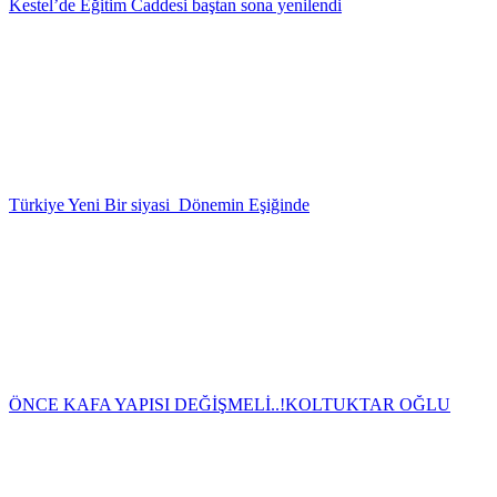
Kestel’de Eğitim Caddesi baştan sona yenilendi
Türkiye Yeni Bir siyasi Dönemin Eşiğinde
ÖNCE KAFA YAPISI DEĞİŞMELİ..!
KOLTUKTAR OĞLU