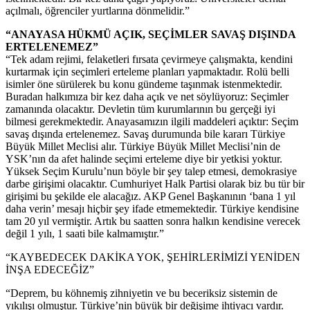
açılmalı, öğrenciler yurtlarına dönmelidir.”
“ANAYASA HÜKMÜ AÇIK, SEÇİMLER SAVAŞ DIŞINDA
ERTELENEMEZ”
“Tek adam rejimi, felaketleri fırsata çevirmeye çalışmakta, kendini
kurtarmak için seçimleri erteleme planları yapmaktadır. Rolü belli
isimler öne sürülerek bu konu gündeme taşınmak istenmektedir.
Buradan halkımıza bir kez daha açık ve net söylüyoruz: Seçimler
zamanında olacaktır. Devletin tüm kurumlarının bu gerçeği iyi
bilmesi gerekmektedir. Anayasamızın ilgili maddeleri açıktır: Seçim
savaş dışında ertelenemez. Savaş durumunda bile kararı Türkiye
Büyük Millet Meclisi alır. Türkiye Büyük Millet Meclisi’nin de
YSK’nın da afet halinde seçimi erteleme diye bir yetkisi yoktur.
Yüksek Seçim Kurulu’nun böyle bir şey talep etmesi, demokrasiye
darbe girişimi olacaktır. Cumhuriyet Halk Partisi olarak biz bu tür bir
girişimi bu şekilde ele alacağız. AKP Genel Başkanının ‘bana 1 yıl
daha verin’ mesajı hiçbir şey ifade etmemektedir. Türkiye kendisine
tam 20 yıl vermiştir. Artık bu saatten sonra halkın kendisine verecek
değil 1 yılı, 1 saati bile kalmamıştır.”
“KAYBEDECEK DAKİKA YOK, ŞEHİRLERİMİZİ YENİDEN
İNŞA EDECEĞİZ”
“Deprem, bu köhnemiş zihniyetin ve bu beceriksiz sistemin de
yıkılışı olmuştur. Türkiye’nin büyük bir değişime ihtiyacı vardır.