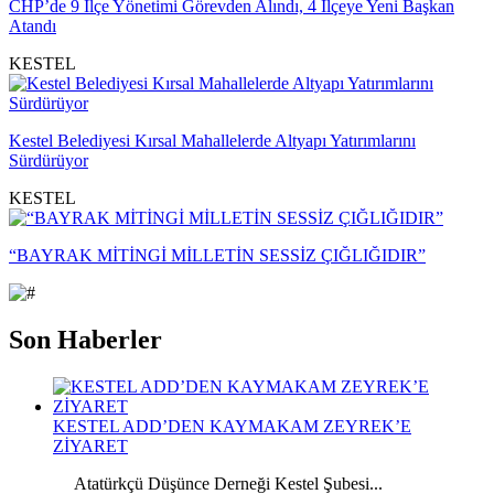
CHP’de 9 İlçe Yönetimi Görevden Alındı, 4 İlçeye Yeni Başkan
Atandı
KESTEL
Kestel Belediyesi Kırsal Mahallelerde Altyapı Yatırımlarını
Sürdürüyor
KESTEL
“BAYRAK MİTİNGİ MİLLETİN SESSİZ ÇIĞLIĞIDIR”
Son Haberler
KESTEL ADD’DEN KAYMAKAM ZEYREK’E
ZİYARET
Atatürkçü Düşünce Derneği Kestel Şubesi...