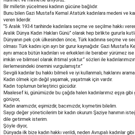
Bir milletin yücelmesi kadının gücüne bağlıdır.
Bunu bilen Gazi Mustafa Kemal Atatürk kadınlara medeni ve kanu
veren liderdir.
“5 Aralık 1934 tarihinde kadınlara seçme ve seçilme hakkı veren
Aralık Dünya Kadın Hakları Günü” olarak hep birlikte gururla kut
Dünyanın pek çok ülkesinden önce, Türk kadınına seçme ve seç
olması Türk kadını için ayrı bir gurur kaynağıdır. Gazi Mustafa K
aynı amaca bütün kadınları ve erkekleri ile beraber yürümez ise
imkân ve bilimsel olarak ihtimal yoktur.” sözleri ile kadınlarım
ilerlemesindeki önemini vurgulamıştır.”
Sevgili kadınlar bu hakkı bilmeli ve iyi kullanmalı, haklarını aramal
Kadın ölmek için değil yaşamak, yaşatmak için vardır.
Kadın toplumun birleştirici gücüdür.
Maalesef ki, günümüzde bu çağda halen kadınlarımız eşya gibi
görüyor,
Kadın anamızdır, eşimizdir, bacımızdır, kıymetini bilelim.
Saygı değer yöneticilerim bir kadın okurum Şaziye hanımın isteğ
dile getirmek isterim.
Şöyle diyor,
Dünyada ilk bize kadın hakkı verildi, neden Avrupalı kadınlar gib