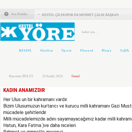
KESTEL ADD’DEN KAYMAKAM ZEYREK’E ZİYARET
Son Dakika
KESTEL ÇİLEKSPOR DA MEHMET ÇALIK BAŞKAN
Kestel’de Eğitim Caddesi baştan sona yenilendi
Türkiye Yeni Bir siyasi Dönemin Eşiğinde
ÖNCE KAFA YAPISI DEĞİŞMELİ..!
KESTEL
Gündem
Siyaset
Ekonomi
Dünya
Sağlık
KOLTUKTAR OĞLU
HAKETMEYENLER KOLTUKTA..!
Hayrettin BULUT
10 Aralık 2024
Genel
Karacabey ve Mustafakemalpaşa’da yollar yenileniyor
Kestel’in Yetiştirdiği Gümrük Müşavirleri
KADIN ANAMIZDIR
MHP’DE AHMET ERASLAN GÜVEN TAZELEDİ
Her Ulus un bir kahramanı vardır.
Bizim Ulusumuzun kurtarıcı ve kurucu milli kahramanı Gazi Must
mücadele şehitleridir.
Milli mücadelemizde adını sayamayacağımız kadar milli kahraman
Hatun, Kara Fatma )ve daha niceleri.
Rahmet ve minnetle anıyoruz.