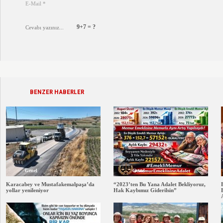
9+7 = ?
BENZER HABERLER
Genel
Genel
Karacabey ve Mustafakemalpaşa’da
“2023’ten Bu Yana Adalet Bekliyoruz,
yollar yenileniyor
Hak Kaybımız Giderilsin”