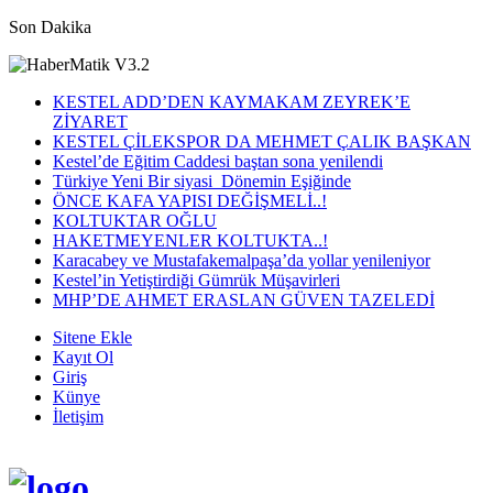
Son Dakika
KESTEL ADD’DEN KAYMAKAM ZEYREK’E
ZİYARET
KESTEL ÇİLEKSPOR DA MEHMET ÇALIK BAŞKAN
Kestel’de Eğitim Caddesi baştan sona yenilendi
Türkiye Yeni Bir siyasi Dönemin Eşiğinde
ÖNCE KAFA YAPISI DEĞİŞMELİ..!
KOLTUKTAR OĞLU
HAKETMEYENLER KOLTUKTA..!
Karacabey ve Mustafakemalpaşa’da yollar yenileniyor
Kestel’in Yetiştirdiği Gümrük Müşavirleri
MHP’DE AHMET ERASLAN GÜVEN TAZELEDİ
Sitene Ekle
Kayıt Ol
Giriş
Künye
İletişim