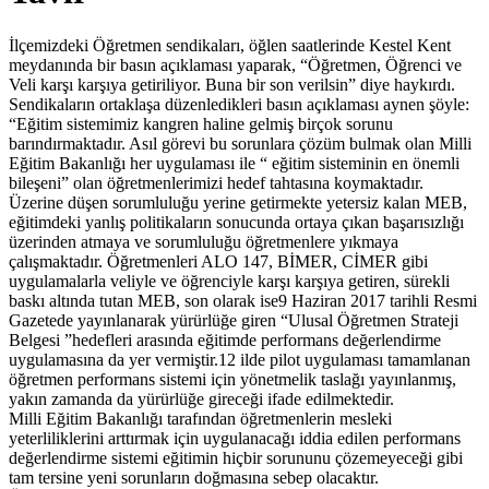
İlçemizdeki Öğretmen sendikaları, öğlen saatlerinde Kestel Kent
meydanında bir basın açıklaması yaparak, “Öğretmen, Öğrenci ve
Veli karşı karşıya getiriliyor. Buna bir son verilsin” diye haykırdı.
Sendikaların ortaklaşa düzenledikleri basın açıklaması aynen şöyle:
“Eğitim sistemimiz kangren haline gelmiş birçok sorunu
barındırmaktadır. Asıl görevi bu sorunlara çözüm bulmak olan Milli
Eğitim Bakanlığı her uygulaması ile “ eğitim sisteminin en önemli
bileşeni” olan öğretmenlerimizi hedef tahtasına koymaktadır.
Üzerine düşen sorumluluğu yerine getirmekte yetersiz kalan MEB,
eğitimdeki yanlış politikaların sonucunda ortaya çıkan başarısızlığı
üzerinden atmaya ve sorumluluğu öğretmenlere yıkmaya
çalışmaktadır. Öğretmenleri ALO 147, BİMER, CİMER gibi
uygulamalarla veliyle ve öğrenciyle karşı karşıya getiren, sürekli
baskı altında tutan MEB, son olarak ise9 Haziran 2017 tarihli Resmi
Gazetede yayınlanarak yürürlüğe giren “Ulusal Öğretmen Strateji
Belgesi ”hedefleri arasında eğitimde performans değerlendirme
uygulamasına da yer vermiştir.12 ilde pilot uygulaması tamamlanan
öğretmen performans sistemi için yönetmelik taslağı yayınlanmış,
yakın zamanda da yürürlüğe gireceği ifade edilmektedir.
Milli Eğitim Bakanlığı tarafından öğretmenlerin mesleki
yeterliliklerini arttırmak için uygulanacağı iddia edilen performans
değerlendirme sistemi eğitimin hiçbir sorununu çözemeyeceği gibi
tam tersine yeni sorunların doğmasına sebep olacaktır.