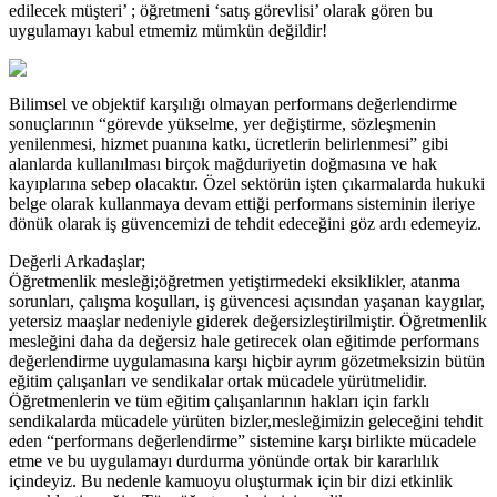
edilecek müşteri’ ; öğretmeni ‘satış görevlisi’ olarak gören bu
uygulamayı kabul etmemiz mümkün değildir!
Bilimsel ve objektif karşılığı olmayan performans değerlendirme
sonuçlarının “görevde yükselme, yer değiştirme, sözleşmenin
yenilenmesi, hizmet puanına katkı, ücretlerin belirlenmesi” gibi
alanlarda kullanılması birçok mağduriyetin doğmasına ve hak
kayıplarına sebep olacaktır. Özel sektörün işten çıkarmalarda hukuki
belge olarak kullanmaya devam ettiği performans sisteminin ileriye
dönük olarak iş güvencemizi de tehdit edeceğini göz ardı edemeyiz.
Değerli Arkadaşlar;
Öğretmenlik mesleği;öğretmen yetiştirmedeki eksiklikler, atanma
sorunları, çalışma koşulları, iş güvencesi açısından yaşanan kaygılar,
yetersiz maaşlar nedeniyle giderek değersizleştirilmiştir. Öğretmenlik
mesleğini daha da değersiz hale getirecek olan eğitimde performans
değerlendirme uygulamasına karşı hiçbir ayrım gözetmeksizin bütün
eğitim çalışanları ve sendikalar ortak mücadele yürütmelidir.
Öğretmenlerin ve tüm eğitim çalışanlarının hakları için farklı
sendikalarda mücadele yürüten bizler,mesleğimizin geleceğini tehdit
eden “performans değerlendirme” sistemine karşı birlikte mücadele
etme ve bu uygulamayı durdurma yönünde ortak bir kararlılık
içindeyiz. Bu nedenle kamuoyu oluşturmak için bir dizi etkinlik