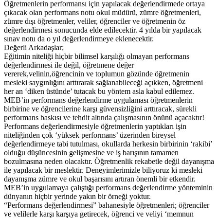
Öğretmenlerin performansı için yapılacak değerlendirmede ortaya
çıkacak olan performans notu okul müdürü, zümre öğretmenleri,
zümre dışı öğretmenler, veliler, öğrenciler ve öğretmenin öz
değerlendirmesi sonucunda elde edilecektir. 4 yılda bir yapılacak
sınav notu da o yıl değerlendirmeye eklenecektir.
Değerli Arkadaşlar;
Eğitimin niteliği hiçbir bilimsel karşılığı olmayan performans
değerlendirmesi ile değil, öğretmene değer
vererek,velinin,öğrencinin ve toplumun gözünde öğretmenin
mesleki saygınlığını arttırarak sağlanabileceği açıkken, öğretmeni
her an ‘diken üstünde’ tutacak bu yöntem asla kabul edilemez.
MEB’in performans değerlendirme uygulaması öğretmenlerin
birbirine ve öğrencilerine karşı güvensizliğini arttıracak, sürekli
performans baskısı ve tehdit altında çalışmasının önünü açacaktır!
Performans değerlendirmesiyle öğretmenlerin yaptıkları işin
niteliğinden çok ‘yüksek performans’ üzerinden bireysel
değerlendirmeye tabi tutulması, okullarda herkesin birbirinin ‘rakibi’
olduğu düşüncesinin gelişmesine ve iş barışının tamamen
bozulmasına neden olacaktır. Öğretmenlik rekabetle değil dayanışma
ile yapılacak bir meslektir. Deneyimlerimizle biliyoruz ki mesleki
dayanışma zümre ve okul başarısını artıran önemli bir etkendir.
MEB’in uygulamaya çalıştığı performans değerlendirme yönteminin
dünyanın hiçbir yerinde yakın bir örneği yoktur.
“Performans değerlendirmesi” bahanesiyle öğretmenleri; öğrenciler
ve velilerle karşı karşıya getirecek, öğrenci ve veliyi ‘memnun