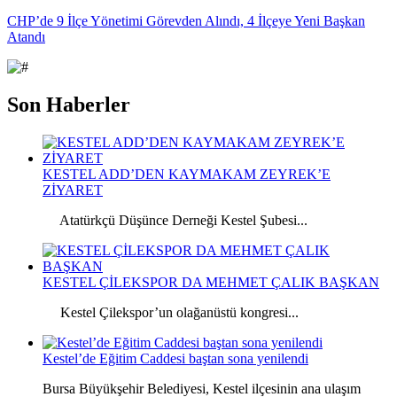
CHP’de 9 İlçe Yönetimi Görevden Alındı, 4 İlçeye Yeni Başkan
Atandı
Son Haberler
KESTEL ADD’DEN KAYMAKAM ZEYREK’E
ZİYARET
Atatürkçü Düşünce Derneği Kestel Şubesi...
KESTEL ÇİLEKSPOR DA MEHMET ÇALIK BAŞKAN
Kestel Çilekspor’un olağanüstü kongresi...
Kestel’de Eğitim Caddesi baştan sona yenilendi
Bursa Büyükşehir Belediyesi, Kestel ilçesinin ana ulaşım