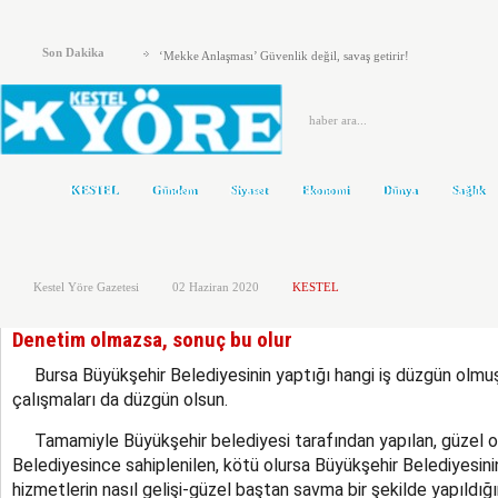
İYİ PARTİ’DEN TARİHİ ŞERH!
Son Dakika
‘Mekke Anlaşması’ Güvenlik değil, savaş getirir!
KESTEL ADD’DEN KAYMAKAM ZEYREK’E ZİYARET
KESTEL ÇİLEKSPOR DA MEHMET ÇALIK BAŞKAN
Kestel’de Eğitim Caddesi baştan sona yenilendi
KESTEL
Gündem
Siyaset
Ekonomi
Dünya
Sağlık
Türkiye Yeni Bir siyasi Dönemin Eşiğinde
ÖNCE KAFA YAPISI DEĞİŞMELİ..!
Kestel Yöre Gazetesi
02 Haziran 2020
KESTEL
KOLTUKTAR OĞLU
HAKETMEYENLER KOLTUKTA..!
Denetim olmazsa, sonuç bu olur
Karacabey ve Mustafakemalpaşa’da yollar yenileniyor
Bursa Büyükşehir Belediyesinin yaptığı hangi iş düzgün olmuş k
çalışmaları da düzgün olsun.
Tamamiyle Büyükşehir belediyesi tarafından yapılan, güzel o
Belediyesince sahiplenilen, kötü olursa Büyükşehir Belediyesini
hizmetlerin nasıl gelişi-güzel baştan savma bir şekilde yapıldığı