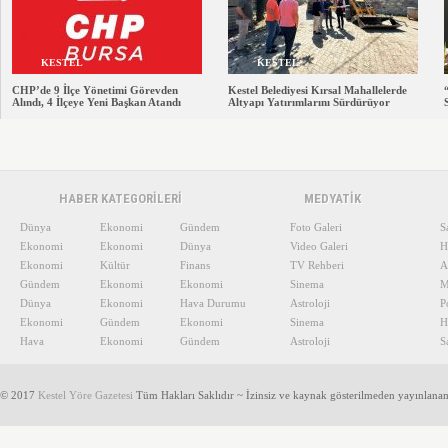
KESTEL
KESTEL
CHP’de 9 İlçe Yönetimi Görevden
Kestel Belediyesi Kırsal Mahallelerde
Alındı, 4 İlçeye Yeni Başkan Atandı
Altyapı Yatırımlarını Sürdürüyor
HABER KATEGORİLERİ
MEDYATİK
Dünya
Ekonomi
Gündem
Foto Galeri
S
Ekonomi
Ekonomi
Dünya
Video Galeri
H
Ekonomi
Kültür
Finans
TV Rehberi
A
Gündem
Ekonomi
Ekonomi
Sinema
M
Dünya
Ekonomi
Hava Durumu
Astroloji
P
Ekonomi
Gündem
Ekonomi
Sinema
H
Hava
Ekonomi
Gündem
Astroloji
S
© 2017
Kestel Yöre Gazetesi
Tüm Hakları Saklıdır ~ İzinsiz ve kaynak gösterilmeden yayınlana