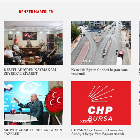
BENZER HABERLER
KESTEL
KESTEL
KESTEL ADD’DEN KAYMAKAM
Kestel’de Eğitim Caddesi baştan sona
ZEYREK’E ZİYARET
yenilendi
KESTEL
KESTEL
MHP’DE AHMET ERASLAN GÜVEN
CHP’de 9 İlçe Yönetimi Görevden
TAZELEDİ
Alındı, 4 İlçeye Yeni Başkan Atandı