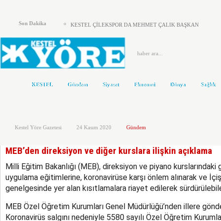
KESTEL ADD’DEN KAYMAKAM ZEYREK’E ZİYARET
Son Dakika
KESTEL ÇİLEKSPOR DA MEHMET ÇALIK BAŞKAN
Kestel’de Eğitim Caddesi baştan sona yenilendi
Türkiye Yeni Bir siyasi Dönemin Eşiğinde
ÖNCE KAFA YAPISI DEĞİŞMELİ..!
KESTEL
Gündem
Siyaset
Ekonomi
Dünya
Sağlık
KOLTUKTAR OĞLU
HAKETMEYENLER KOLTUKTA..!
Kestel Yöre Gazetesi
24 Kasım 2020
Gündem
Karacabey ve Mustafakemalpaşa’da yollar yenileniyor
Kestel’in Yetiştirdiği Gümrük Müşavirleri
MEB’den direksiyon ve diğer kurslara ilişkin açıklama
MHP’DE AHMET ERASLAN GÜVEN TAZELEDİ
Milli Eğitim Bakanlığı (MEB), direksiyon ve piyano kurslarındaki gi
uygulama eğitimlerine, koronavirüse karşı önlem alınarak ve İçişl
genelgesinde yer alan kısıtlamalara riayet edilerek sürdürülebilec
MEB Özel Öğretim Kurumları Genel Müdürlüğü’nden illere gönde
Koronavirüs salgını nedeniyle 5580 sayılı Özel Öğretim Kuruml