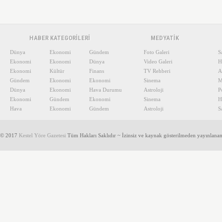
HABER KATEGORİLERİ
MEDYATİK
Dünya
Ekonomi
Gündem
Foto Galeri
S
Ekonomi
Ekonomi
Dünya
Video Galeri
H
Ekonomi
Kültür
Finans
TV Rehberi
A
Gündem
Ekonomi
Ekonomi
Sinema
M
Dünya
Ekonomi
Hava Durumu
Astroloji
P
Ekonomi
Gündem
Ekonomi
Sinema
H
Hava
Ekonomi
Gündem
Astroloji
S
© 2017
Kestel Yöre Gazetesi
Tüm Hakları Saklıdır ~ İzinsiz ve kaynak gösterilmeden yayınlana