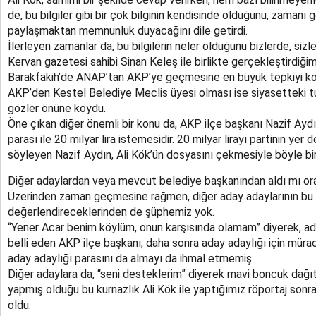
de, bu bilgiler gibi bir çok bilginin kendisinde olduğunu, zamanı 
paylaşmaktan memnunluk duyacağını dile getirdi.
İlerleyen zamanlar da, bu bilgilerin neler olduğunu bizlerde, sizl
Kervan gazetesi sahibi Sinan Keleş ile birlikte gerçekleştirdiğim
Barakfakih’de ANAP’tan AKP’ye geçmesine en büyük tepkiyi ko
AKP’den Kestel Belediye Meclis üyesi olması ise siyasetteki tu
gözler önüne koydu.
Öne çıkan diğer önemli bir konu da, AKP ilçe başkanı Nazif Aydı
parası ile 20 milyar lira istemesidir. 20 milyar lirayı partinin yer d
söyleyen Nazif Aydın, Ali Kök’ün dosyasını çekmesiyle böyle bi
Diğer adaylardan veya mevcut belediye başkanından aldı mı ora
Üzerinden zaman geçmesine rağmen, diğer aday adaylarının bu
değerlendireceklerinden de şüphemiz yok.
“Yener Acar benim köylüm, onun karşısında olamam” diyerek, ada
belli eden AKP ilçe başkanı, daha sonra aday adaylığı için müra
aday adaylığı parasını da almayı da ihmal etmemiş.
Diğer adaylara da, “seni desteklerim” diyerek mavi boncuk dağı
yapmış olduğu bu kurnazlık Ali Kök ile yaptığımız röportaj sonra
oldu.