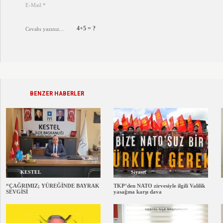
4+5 = ?
BENZER HABERLER
KESTEL
Siyaset
“ÇAĞRIMIZ; YÜREĞİNDE BAYRAK
TKP’den NATO zirvesiyle ilgili Valilik
SEVGİSİ
yasağına karşı dava