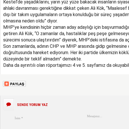
Kestel’de yaşadıklarını, yarın yüz yüze bakacak insanların siyas
ahlaki davranması gerektiğine dikkat çeken Ali Kök, “Maalesef 
dışı bir takım uygulamaların ortaya konulduğu bir süreç yaşadı
olmasına neden oldu” diyor.
MHP’ye kendisinin hiçbir zaman aday adaylığı için başvurmadığını
getiren Ali Kök, “O zamanlar da, hastalıklar peş peşe gelmesey
sürecimi sonuca ulaştırırdım” diyerek, MHP’deki istifasına da açı
Son zamanlarda, adının CHP ve MHP arasında gidip gelmesine de
doğrultusunda hareket ediyorum. Her iki partide ülkemizin köklü p
düzeyinde bir teklif almadım” demekte.
Daha da ayrıntılı olan röportajımızı 4 ve 5. sayfamız da okuyabili
SENDE YORUM YAZ