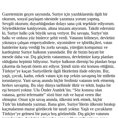
Gazetemizin geçen sayısında, Suriye için yazdıklarımla ilgili bir
okurum, sosyal paylaşım sitesinde yazımıza yorum yapmış.
Sevgili okurum; duyarlılığından dolayı sana çok teşekkür ediyorum.
Söylediklerine katılıyorum, altına imzamı atıyorum. Takdir edersiniz
ki, Suriye halkı çok büyük savaş veriyor. Bu savaşta, Suriye’nin
halkı ve ordusu yüz binlerce şehit verdi. Vatanını bölmeye, devletini
yıkmaya çalışan emperyalistlere, siyonistlere ve işbirlikçileri, vatan
hainlerine karşı verdiği bu zorlu savaşta, yüreğim komşumuz ve
kardeşimiz Suriye halkının yanındadır. Bir de bizim hayati bir
mesele daha var. Dış güçlerin vatanımıza, devletimize karşı planları
olduğunu hepimiz biliyoruz. Suriye halkının direnişi bu planları boşa
çıkarma da hayati önem arz ediyor. Şimdi sizin söz konusu ettiğiniz,
Türkiye’ye kaçan Suriyelilerle ilgili fikirlerimi ifade edeyim. Biz,
yaşlı, çocuk, kadın, erkek vatanı için top yekün savaşmış bir milletin
torunlarıyız. Yani savaş anında hiçbir ferdimiz vatanını terk etmemiş
herkes savaşmış. Bu olay dünya tarihinde ilktir ve tektir, başka bir
eşi benzeri yoktur. Ulu Önder Atatürk’ün; “Söz konusu olan
vatansa, gerisi teferruattır” sözü bize ruh ve hayat veren ilke
olmuştur. Onun için savaş anında, ülkesini terk etmek, hiçbir
Türk’ün kitabında yazmaz. Bana göre, Suriye’lilerin ülkesini bırakıp
kaçmalarının mazur görülecek bir tarafı yoktur. Yaşlı ve çocukların
Türkiye’ye gelmesi bir parça hoş görünebilir. Dış güçler vatanını