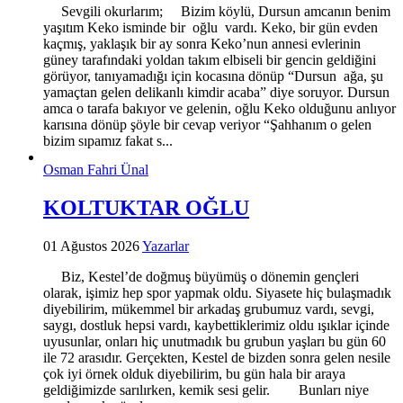
Sevgili okurlarım; Bizim köylü, Dursun amcanın benim
yaşıtım Keko isminde bir oğlu vardı. Keko, bir gün evden
kaçmış, yaklaşık bir ay sonra Keko’nun annesi evlerinin
güney tarafındaki yoldan takım elbiseli bir gencin geldiğini
görüyor, tanıyamadığı için kocasına dönüp “Dursun ağa, şu
yamaçtan gelen delikanlı kimdir acaba” diye soruyor. Dursun
amca o tarafa bakıyor ve gelenin, oğlu Keko olduğunu anlıyor
karısına dönüp şöyle bir cevap veriyor “Şahhanım o gelen
bizim sıpamız fakat s...
Osman Fahri Ünal
KOLTUKTAR OĞLU
01 Ağustos 2026
Yazarlar
Biz, Kestel’de doğmuş büyümüş o dönemin gençleri
olarak, işimiz hep spor yapmak oldu. Siyasete hiç bulaşmadık
diyebilirim, mükemmel bir arkadaş grubumuz vardı, sevgi,
saygı, dostluk hepsi vardı, kaybettiklerimiz oldu ışıklar içinde
uyusunlar, onları hiç unutmadık bu grubun yaşları bu gün 60
ile 72 arasıdır. Gerçekten, Kestel de bizden sonra gelen nesile
çok iyi örnek olduk diyebilirim, bu gün hala bir araya
geldiğimizde sarılırken, kemik sesi gelir. Bunları niye