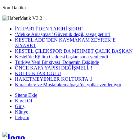
Son Dakika
İYİ PARTİ’DEN TARİHİ ŞERH!
‘Mekke Anlaşması’ Güvenlik değil, savaş getirir!
KESTEL ADD’DEN KAYMAKAM ZEYREK’E
ZİYARET
KESTEL ÇİLEKSPOR DA MEHMET ÇALIK BAŞKAN
Kestel’de Eğitim Caddesi baştan sona yenilendi
Türkiye Yeni Bir siyasi Dönemin Eşiğinde
ÖNCE KAFA YAPISI DEĞİŞMELİ..!
KOLTUKTAR OĞLU
HAKETMEYENLER KOLTUKTA..!
Karacabey ve Mustafakemalpaşa’da yollar yenileniyor
Sitene Ekle
Kayıt Ol
Giriş
Künye
İletişim