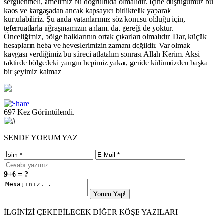
sergilenmeli, amelimiz bu doğrultuda olmalıdır. İçine düştüğümüz bu
kaos ve kargaşadan ancak kapsayıcı birliktelik yaparak
kurtulabiliriz. Şu anda vatanlarımız söz konusu olduğu için,
teferruatlarla uğraşmamızın anlamı da, gereği de yoktur.
Önceliğimiz, bölge halklarının ortak çıkarları olmalıdır. Dar, küçük
hesapların heba ve heveslerimizin zamanı değildir. Var olmak
kavgası verdiğimiz bu süreci atlatalım sonrası Allah Kerim. Aksi
taktirde bölgedeki yangın hepimiz yakar, geride külümüzden başka
bir şeyimiz kalmaz.
697 Kez Görüntülendi.
SENDE YORUM YAZ
9+6 = ?
İLGİNİZİ ÇEKEBİLECEK DİĞER KÖŞE YAZILARI