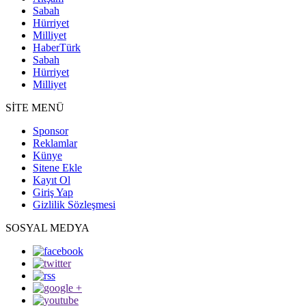
Sabah
Hürriyet
Milliyet
HaberTürk
Sabah
Hürriyet
Milliyet
SİTE MENÜ
Sponsor
Reklamlar
Künye
Sitene Ekle
Kayıt Ol
Giriş Yap
Gizlilik Sözleşmesi
SOSYAL MEDYA