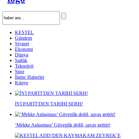
KESTEL
Gündem
Siyaset
Ekonomi
Dünya
Sağlık
Teknoloji
Spor
İlginç Haberler
Künye
İYİ PARTİ’DEN TARİHİ ŞERH!
‘Mekke Anlaşması’ Güvenlik değil, savaş getirir!