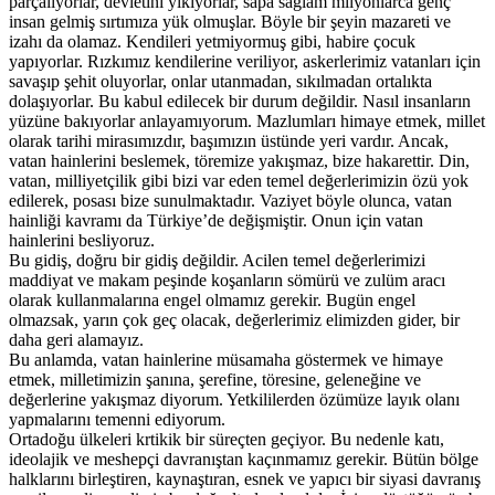
parçalıyorlar, devletini yıkıyorlar, sapa sağlam milyonlarca genç
insan gelmiş sırtımıza yük olmuşlar. Böyle bir şeyin mazareti ve
izahı da olamaz. Kendileri yetmiyormuş gibi, habire çocuk
yapıyorlar. Rızkımız kendilerine veriliyor, askerlerimiz vatanları için
savaşıp şehit oluyorlar, onlar utanmadan, sıkılmadan ortalıkta
dolaşıyorlar. Bu kabul edilecek bir durum değildir. Nasıl insanların
yüzüne bakıyorlar anlayamıyorum. Mazlumları himaye etmek, millet
olarak tarihi mirasımızdır, başımızın üstünde yeri vardır. Ancak,
vatan hainlerini beslemek, töremize yakışmaz, bize hakarettir. Din,
vatan, milliyetçilik gibi bizi var eden temel değerlerimizin özü yok
edilerek, posası bize sunulmaktadır. Vaziyet böyle olunca, vatan
hainliği kavramı da Türkiye’de değişmiştir. Onun için vatan
hainlerini besliyoruz.
Bu gidiş, doğru bir gidiş değildir. Acilen temel değerlerimizi
maddiyat ve makam peşinde koşanların sömürü ve zulüm aracı
olarak kullanmalarına engel olmamız gerekir. Bugün engel
olmazsak, yarın çok geç olacak, değerlerimiz elimizden gider, bir
daha geri alamayız.
Bu anlamda, vatan hainlerine müsamaha göstermek ve himaye
etmek, milletimizin şanına, şerefine, töresine, geleneğine ve
değerlerine yakışmaz diyorum. Yetkililerden özümüze layık olanı
yapmalarını temenni ediyorum.
Ortadoğu ülkeleri krtikik bir süreçten geçiyor. Bu nedenle katı,
ideolajik ve meshepçi davranıştan kaçınmamız gerekir. Bütün bölge
halklarını birleştiren, kaynaştıran, esnek ve yapıcı bir siyasi davranış